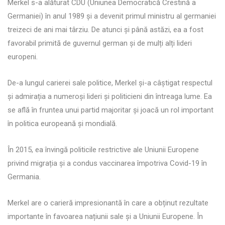
Merkel s-a alăturat CDU (Uniunea Democratică Crestină a
Germaniei) în anul 1989 și a devenit primul ministru al germaniei
treizeci de ani mai târziu. De atunci și până astăzi, ea a fost
favorabil primită de guvernul german și de mulți alți lideri
europeni.
De-a lungul carierei sale politice, Merkel și-a câștigat respectul
și admirația a numeroși lideri și politicieni din întreaga lume. Ea
se află în fruntea unui partid majoritar și joacă un rol important
în politica europeană și mondială.
În 2015, ea învingă politicile restrictive ale Uniunii Europene
privind migrația și a condus vaccinarea împotriva Covid-19 în
Germania.
Merkel are o carieră impresionantă în care a obținut rezultate
importante în favoarea națiunii sale și a Uniunii Europene. În