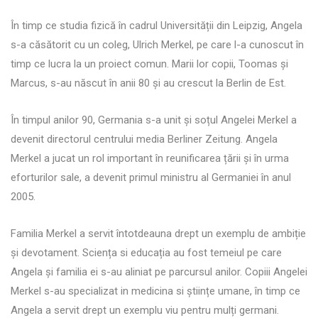
În timp ce studia fizică în cadrul Universității din Leipzig, Angela
s-a căsătorit cu un coleg, Ulrich Merkel, pe care l-a cunoscut în
timp ce lucra la un proiect comun. Marii lor copii, Toomas și
Marcus, s-au născut în anii 80 și au crescut la Berlin de Est.
În timpul anilor 90, Germania s-a unit și soțul Angelei Merkel a
devenit directorul centrului media Berliner Zeitung. Angela
Merkel a jucat un rol important în reunificarea țării și în urma
eforturilor sale, a devenit primul ministru al Germaniei în anul
2005.
Familia Merkel a servit întotdeauna drept un exemplu de ambiție
și devotament. Sciența si educația au fost temeiul pe care
Angela și familia ei s-au aliniat pe parcursul anilor. Copiii Angelei
Merkel s-au specializat in medicina si științe umane, în timp ce
Angela a servit drept un exemplu viu pentru mulți germani.