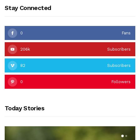
Stay Connected
0
Fans
206k
Subscribers
82
Subscribers
0
Followers
Today Stories