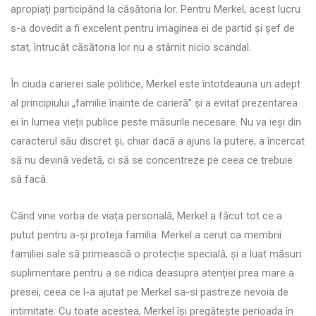
apropiați participând la căsătoria lor. Pentru Merkel, acest lucru
s-a dovedit a fi excelent pentru imaginea ei de partid și șef de
stat, întrucât căsătoria lor nu a stârnit nicio scandal.
În ciuda carierei sale politice, Merkel este întotdeauna un adept
al principiului „familie înainte de carieră” și a evitat prezentarea
ei în lumea vieții publice peste măsurile necesare. Nu va ieși din
caracterul său discret și, chiar dacă a ajuns la putere, a încercat
să nu devină vedetă, ci să se concentreze pe ceea ce trebuie
să facă.
Când vine vorba de viața personală, Merkel a făcut tot ce a
putut pentru a-și proteja familia. Merkel a cerut ca membrii
familiei sale să primească o protecție specială, și a luat măsuri
suplimentare pentru a se ridica deasupra atenției prea mare a
presei, ceea ce l-a ajutat pe Merkel sa-si pastreze nevoia de
intimitate. Cu toate acestea, Merkel își pregătește perioada în