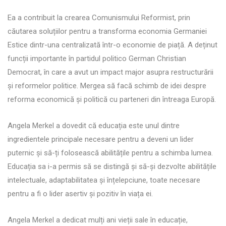
Ea a contribuit la crearea Comunismului Reformist, prin
căutarea soluțiilor pentru a transforma economia Germaniei
Estice dintr-una centralizată într-o economie de piață. A deținut
funcții importante în partidul politico German Christian
Democrat, în care a avut un impact major asupra restructurării
și reformelor politice. Mergea să facă schimb de idei despre
reforma economică și politică cu parteneri din întreaga Europă.
Angela Merkel a dovedit că educația este unul dintre
ingredientele principale necesare pentru a deveni un lider
puternic și să-ți folosească abilitățile pentru a schimba lumea.
Educația sa i-a permis să se distingă și să-și dezvolte abilitățile
intelectuale, adaptabilitatea și înțelepciune, toate necesare
pentru a fi o lider asertiv și pozitiv în viața ei.
Angela Merkel a dedicat mulți ani vieții sale în educație,