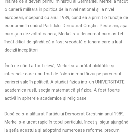
Înainte de a deveni primul ministru al Germaniei, Merkel a făcut
o carieră militară în politica de la nivel național și la nivel
european, începând cu anul 1989, când ea a primit o funcție de
economie în cadrul Partidului Democrat Creștin. Peste ani, așa
cum și-a dezvoltat cariera, Merkel s-a descurcat cum astfel
încât dificil de gândit că a fost vreodată o tanara care a luat
decizii începători.
Încă de când a fost elevă, Merkel și-a arătat abilitățile și
interesele care i-au fost de folos în mai târziu pe parcursul
carierei sale în politică. A studiat fizica într-un UNIVERSITATE
academica rusă, secția matematică și fizica. A fost foarte
activă în spherele academice și religioase.
După ce s-a alăturat Partidului Democrat Creștinîn anul 1989,
Merkel s-a urcat rapid în topul partidului, încet și sigur ajungând
la șefia acestuia și adoptând numeroase reforme, precum