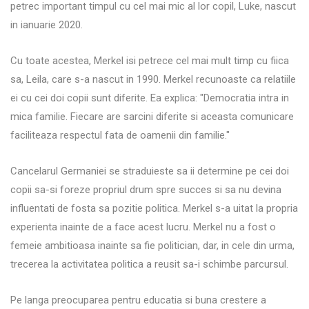
petrec important timpul cu cel mai mic al lor copil, Luke, nascut
in ianuarie 2020.
Cu toate acestea, Merkel isi petrece cel mai mult timp cu fiica
sa, Leila, care s-a nascut in 1990. Merkel recunoaste ca relatiile
ei cu cei doi copii sunt diferite. Ea explica: "Democratia intra in
mica familie. Fiecare are sarcini diferite si aceasta comunicare
faciliteaza respectul fata de oamenii din familie."
Cancelarul Germaniei se straduieste sa ii determine pe cei doi
copii sa-si foreze propriul drum spre succes si sa nu devina
influentati de fosta sa pozitie politica. Merkel s-a uitat la propria
experienta inainte de a face acest lucru. Merkel nu a fost o
femeie ambitioasa inainte sa fie politician, dar, in cele din urma,
trecerea la activitatea politica a reusit sa-i schimbe parcursul.
Pe langa preocuparea pentru educatia si buna crestere a