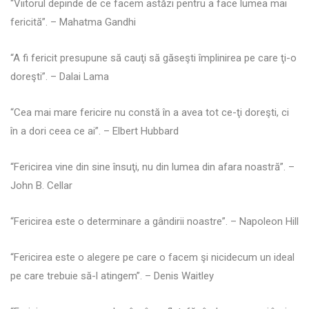
“Viitorul depinde de ce facem astăzi pentru a face lumea mai
fericită”. – Mahatma Gandhi
“A fi fericit presupune să cauţi să găseşti împlinirea pe care ţi-o
doreşti”. – Dalai Lama
“Cea mai mare fericire nu constă în a avea tot ce-ţi doreşti, ci
în a dori ceea ce ai”. – Elbert Hubbard
“Fericirea vine din sine însuţi, nu din lumea din afara noastră”. –
John B. Cellar
“Fericirea este o determinare a gândirii noastre”. – Napoleon Hill
“Fericirea este o alegere pe care o facem şi nicidecum un ideal
pe care trebuie să-l atingem”. – Denis Waitley