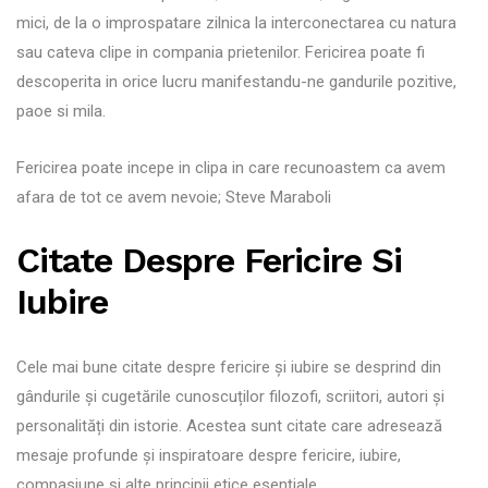
mici, de la o improspatare zilnica la interconectarea cu natura
sau cateva clipe in compania prietenilor. Fericirea poate fi
descoperita in orice lucru manifestandu-ne gandurile pozitive,
paoe si mila.
Fericirea poate incepe in clipa in care recunoastem ca avem
afara de tot ce avem nevoie; Steve Maraboli
Citate Despre Fericire Si
Iubire
Cele mai bune citate despre fericire și iubire se desprind din
gândurile și cugetările cunoscuților filozofi, scriitori, autori și
personalități din istorie. Acestea sunt citate care adresează
mesaje profunde și inspiratoare despre fericire, iubire,
compasiune și alte principii etice esențiale.