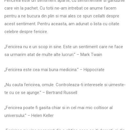
Fericirea este un sentiment aparte, cu sentimentele si gandurile
care vin la pachet. Cu totii ne-am intrebat ce anume facem
pentru a ne bucura din plin si mai ales ce spun ceilalti despre
acest sentiment. Pentru aceasta, am adunat o lista cu citate
celebre despre fericire.
„Fericirea nu e un scop in sine. Este un sentiment care ne face
sa urmarim atat de multe alte lucruri.” – Mark Twain
„Fericirea este cea mai buna medicina.” – Hippocrate
„Nu cauta fericirea, omule. Controleaza-ti interesele si uimeste-
te cu ce se ajunge.” – Bertrand Russell
„Fericirea poate fi gasita chiar si in cel mai mic coltisor al
universului.” – Helen Keller