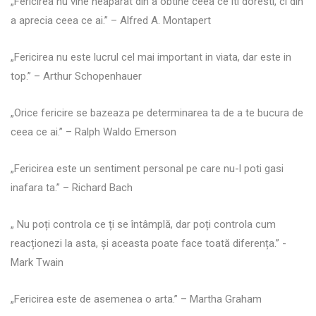
„Fericirea nu vine neaparat din a obtine ceea ce iti doresti, ci din
a aprecia ceea ce ai.” – Alfred A. Montapert
„Fericirea nu este lucrul cel mai important in viata, dar este in
top.” – Arthur Schopenhauer
„Orice fericire se bazeaza pe determinarea ta de a te bucura de
ceea ce ai.” – Ralph Waldo Emerson
„Fericirea este un sentiment personal pe care nu-l poti gasi
inafara ta.” – Richard Bach
„ Nu poți controla ce ți se întâmplă, dar poți controla cum
reacționezi la asta, și aceasta poate face toată diferența.” -
Mark Twain
„Fericirea este de asemenea o arta.” – Martha Graham