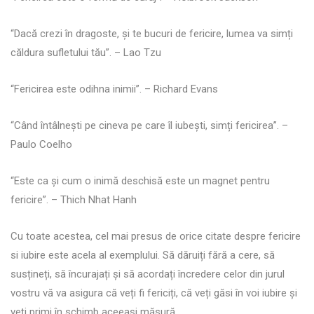
“Dacă crezi în dragoste, și te bucuri de fericire, lumea va simți
căldura sufletului tău”. – Lao Tzu
“Fericirea este odihna inimii”. – Richard Evans
“Când întâlnești pe cineva pe care îl iubești, simți fericirea”. –
Paulo Coelho
“Este ca și cum o inimă deschisă este un magnet pentru
fericire”. – Thich Nhat Hanh
Cu toate acestea, cel mai presus de orice citate despre fericire
si iubire este acela al exemplului. Să dăruiți fără a cere, să
susțineți, să încurajați și să acordați încredere celor din jurul
vostru vă va asigura că veți fi fericiți, că veți găsi în voi iubire și
veți primi în schimb aceeași măsură.