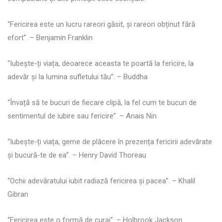
“Fericirea este un lucru rareori găsit, și rareori obținut fără
efort”. – Benjamin Franklin
“Iubește-ți viața, deoarece aceasta te poartă la fericire, la
adevăr și la lumina sufletului tău”. – Buddha
“Învață să te bucuri de fiecare clipă, la fel cum te bucuri de
sentimentul de iubire sau fericire”. – Anais Nin
“Iubește-ți viața, geme de plăcere în prezența fericirii adevărate
și bucură-te de ea”. – Henry David Thoreau
“Ochii adevăratului iubit radiază fericirea și pacea”. – Khalil
Gibran
“Fericirea este o formă de curaj”. – Holbrook Jackson