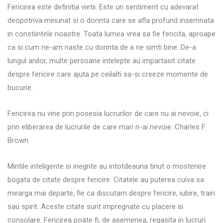
Fericirea este definitia vietii. Este un sentiment cu adevarat
deopotriva minunat si o dorinta care se afla profund insemnata
in constiintele noastre. Toata lumea vrea sa fie fericita, aproape
ca si cum ne-am naste cu dorinta de a ne simti bine. De-a
lungul anilor, multe persoane intelepte au impartasit citate
despre fericire care ajuta pe ceilalti sa-si creeze momente de
bucurie.
Fericirea nu vine prin posesia lucrurilor de care nu ai nevoie, ci
prin eliberarea de lucrurile de care mari n-ai nevoie. Charles F.
Brown
Mintile inteligente si inegrite au intotdeauna tinut o mostenire
bogata de citate despre fericire. Citatele au puterea cuiva sa
mearga mai departe, fie ca discutam despre fericire, iubire, trairi
sau spirit. Aceste citate sunt impregnate cu placere si
consolare. Fericirea poate fi, de asemenea, regasita in lucruri