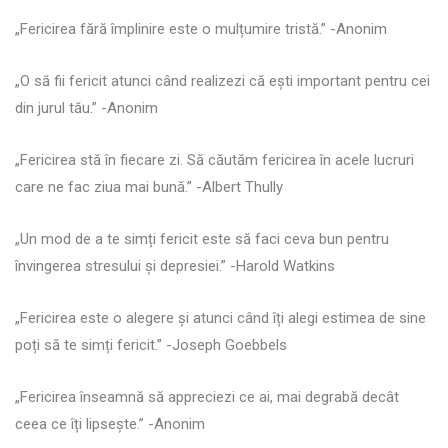
„Fericirea fără împlinire este o mulțumire tristă.” -Anonim
„O să fii fericit atunci când realizezi că ești important pentru cei
din jurul tău.” -Anonim
„Fericirea stă în fiecare zi. Să căutăm fericirea în acele lucruri
care ne fac ziua mai bună.” -Albert Thully
„Un mod de a te simți fericit este să faci ceva bun pentru
învingerea stresului și depresiei.” -Harold Watkins
„Fericirea este o alegere și atunci când îți alegi estimea de sine
poți să te simți fericit.” -Joseph Goebbels
„Fericirea înseamnă să appreciezi ce ai, mai degrabă decât
ceea ce îți lipsește.” -Anonim