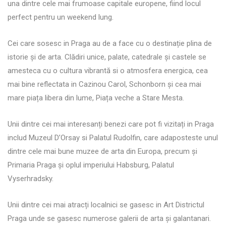
una dintre cele mai frumoase capitale europene, fiind locul
perfect pentru un weekend lung.
Cei care sosesc in Praga au de a face cu o destinație plina de
istorie și de arta. Clădiri unice, palate, catedrale și castele se
amesteca cu o cultura vibrantă si o atmosfera energica, cea
mai bine reflectata in Cazinou Carol, Schonborn și cea mai
mare piața libera din lume, Piața veche a Stare Mesta.
Unii dintre cei mai interesanți benezi care pot fi vizitați in Praga
includ Muzeul D’Orsay si Palatul Rudolfin, care adaposteste unul
dintre cele mai bune muzee de arta din Europa, precum și
Primaria Praga și oplul imperiului Habsburg, Palatul
Vyserhradsky.
Unii dintre cei mai atracți localnici se gasesc in Art Districtul
Praga unde se gasesc numerose galerii de arta și galantanari.