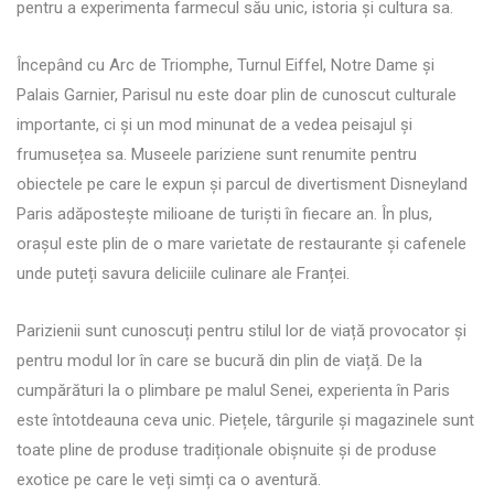
pentru a experimenta farmecul său unic, istoria și cultura sa.
Începând cu Arc de Triomphe, Turnul Eiffel, Notre Dame și
Palais Garnier, Parisul nu este doar plin de cunoscut culturale
importante, ci și un mod minunat de a vedea peisajul și
frumusețea sa. Museele pariziene sunt renumite pentru
obiectele pe care le expun și parcul de divertisment Disneyland
Paris adăpostește milioane de turiști în fiecare an. În plus,
orașul este plin de o mare varietate de restaurante și cafenele
unde puteți savura deliciile culinare ale Franței.
Parizienii sunt cunoscuți pentru stilul lor de viață provocator și
pentru modul lor în care se bucură din plin de viață. De la
cumpărături la o plimbare pe malul Senei, experienta în Paris
este întotdeauna ceva unic. Piețele, târgurile și magazinele sunt
toate pline de produse tradiționale obișnuite și de produse
exotice pe care le veți simți ca o aventură.