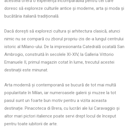
acesteia oferă o experiență incomparabilă pentru cei care
doresc să exploreze culturile antice și moderne, arta și moda și
bucătăria italiană tradițională.
Dacă dorești să explorezi cultura și arhitectura clasică, atunci
nimic nu se compară cu zborul propriu-zis de-a lungul centrului
istoric al Milano-ului. De la impresionanta Catedrală ocatală San
Ambrogio, construită în secolele XI-XIV, la Galleria Vittorio
Emanuele II, primul magazin cotat în lume, trecutul acestei
destinații este minunat.
Arta modernă și contemporană se bucură de tot mai multă
popularitate în Milan, iar numeroasele galerii și muzee la tot
pasul sunt un foarte bun motiv pentru a vizita aceasta
destinație. Pinacoteca di Brera, cu lucrări ale lui Caravaggio și
altor mari pictori italience poate servi drept locul de început
pentru toate iubitorii de arte.