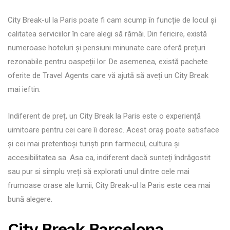
City Break-ul la Paris poate fi cam scump în funcție de locul și
calitatea serviciilor în care alegi să rămâi. Din fericire, există
numeroase hoteluri și pensiuni minunate care oferă prețuri
rezonabile pentru oaspeții lor. De asemenea, există pachete
oferite de Travel Agents care vă ajută să aveți un City Break
mai ieftin.
Indiferent de preț, un City Break la Paris este o experiență
uimitoare pentru cei care îi doresc. Acest oraș poate satisface
și cei mai pretentioși turiști prin farmecul, cultura și
accesibilitatea sa. Asa ca, indiferent dacă sunteți îndrăgostit
sau pur si simplu vreți să explorati unul dintre cele mai
frumoase orase ale lumii, City Break-ul la Paris este cea mai
bună alegere.
City Break Barcelona