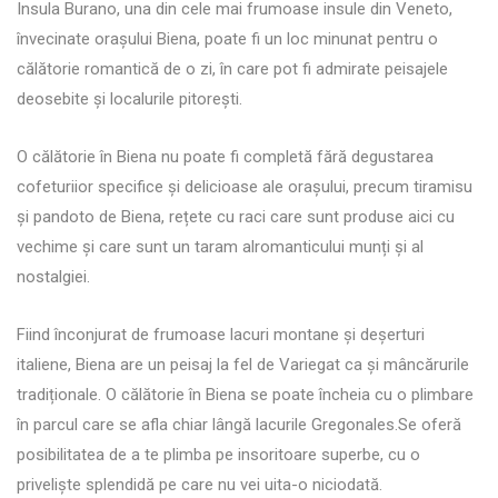
Insula Burano, una din cele mai frumoase insule din Veneto,
învecinate orașului Biena, poate fi un loc minunat pentru o
călătorie romantică de o zi, în care pot fi admirate peisajele
deosebite și localurile pitorești.
O călătorie în Biena nu poate fi completă fără degustarea
cofeturiior specifice și delicioase ale orașului, precum tiramisu
și pandoto de Biena, rețete cu raci care sunt produse aici cu
vechime și care sunt un taram alromanticului munți și al
nostalgiei.
Fiind înconjurat de frumoase lacuri montane și deșerturi
italiene, Biena are un peisaj la fel de Variegat ca și mâncărurile
tradiționale. O călătorie în Biena se poate încheia cu o plimbare
în parcul care se afla chiar lângă lacurile Gregonales.Se oferă
posibilitatea de a te plimba pe insoritoare superbe, cu o
priveliște splendidă pe care nu vei uita-o niciodată.