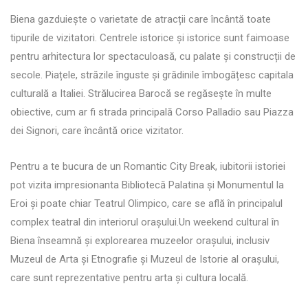
Biena gazduiește o varietate de atracții care încântă toate
tipurile de vizitatori. Centrele istorice și istorice sunt faimoase
pentru arhitectura lor spectaculoasă, cu palate și construcții de
secole. Piațele, străzile înguste și grădinile îmbogățesc capitala
culturală a Italiei. Strălucirea Barocă se regăsește în multe
obiective, cum ar fi strada principală Corso Palladio sau Piazza
dei Signori, care încântă orice vizitator.
Pentru a te bucura de un Romantic City Break, iubitorii istoriei
pot vizita impresionanta Bibliotecă Palatina și Monumentul la
Eroi și poate chiar Teatrul Olimpico, care se află în principalul
complex teatral din interiorul orașului.Un weekend cultural în
Biena înseamnă și explorearea muzeelor orașului, inclusiv
Muzeul de Arta și Etnografie și Muzeul de Istorie al orașului,
care sunt reprezentative pentru arta și cultura locală.