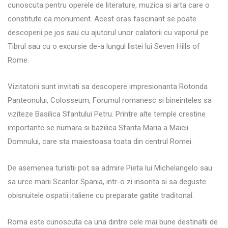
cunoscuta pentru operele de literature, muzica si arta care o
constitute ca monument. Acest oras fascinant se poate
descoperii pe jos sau cu ajutorul unor calatorii cu vaporul pe
Tibrul sau cu o excursie de-a lungul listei lui Seven Hills of
Rome.
Vizitatorii sunt invitati sa descopere impresionanta Rotonda
Panteonului, Colosseum, Forumul romanesc si bineinteles sa
viziteze Basilica Sfantului Petru. Printre alte temple crestine
importante se numara si bazilica Sfanta Maria a Maicii
Domnului, care sta maiestoasa toata din centrul Romei.
De asemenea turistii pot sa admire Pieta lui Michelangelo sau
sa urce marii Scarilor Spania, intr-o zi insorita si sa deguste
obisnuitele ospatii italiene cu preparate gatite traditonal.
Roma este cunoscuta ca una dintre cele mai bune destinatii de