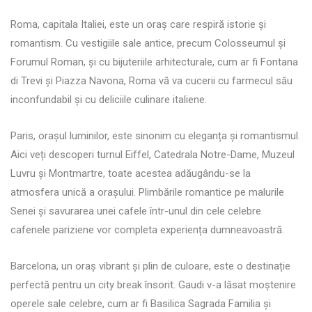
Roma, capitala Italiei, este un oraș care respiră istorie și
romantism. Cu vestigiile sale antice, precum Colosseumul și
Forumul Roman, și cu bijuteriile arhitecturale, cum ar fi Fontana
di Trevi și Piazza Navona, Roma vă va cucerii cu farmecul său
inconfundabil și cu deliciile culinare italiene.
Paris, orașul luminilor, este sinonim cu eleganța și romantismul.
Aici veți descoperi turnul Eiffel, Catedrala Notre-Dame, Muzeul
Luvru și Montmartre, toate acestea adăugându-se la
atmosfera unică a orașului. Plimbările romantice pe malurile
Senei și savurarea unei cafele într-unul din cele celebre
cafenele pariziene vor completa experiența dumneavoastră.
Barcelona, un oraș vibrant și plin de culoare, este o destinație
perfectă pentru un city break însorit. Gaudi v-a lăsat moștenire
operele sale celebre, cum ar fi Basilica Sagrada Familia și