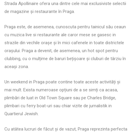
Strada Apollinaire ofera una dintre cele mai exclusiviste selectii
de magazine și restaurante în Praga.
Praga este, de asemenea, cunoscuta pentru tainicul său ceaun
cu muzica live si restaurante ale caror mese se gasesc in
strazile din vechile orașe și în mici cafenele in toate districtele
orașului. Praga a devenit, de asemenea, un hot spot pentru
clubbing, cu o mulțime de baruri bețișoare și cluburi de târziu în
aceași zona.
Un weekend in Praga poate contine toate aceste activități și
mai mult. Exista numeroase opțiuni de a se simți ca acasa,
plimbări de luat in Old Town Square sau pe Charles Bridge,
plimbari cu ferry boat-uri sau chiar vizite de jurnalistik in
Quartierul Jewish.
Cu atâtea lucruri de făcut și de vazut, Praga reprezinta perfecta