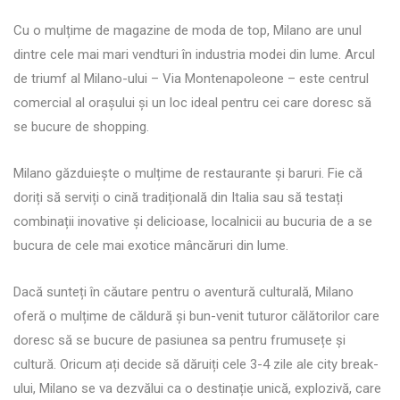
Cu o mulțime de magazine de moda de top, Milano are unul
dintre cele mai mari vendturi în industria modei din lume. Arcul
de triumf al Milano-ului – Via Montenapoleone – este centrul
comercial al orașului și un loc ideal pentru cei care doresc să
se bucure de shopping.
Milano găzduiește o mulțime de restaurante și baruri. Fie că
doriți să serviți o cină tradițională din Italia sau să testați
combinații inovative și delicioase, localnicii au bucuria de a se
bucura de cele mai exotice mâncăruri din lume.
Dacă sunteți în căutare pentru o aventură culturală, Milano
oferă o mulțime de căldură și bun-venit tuturor călătorilor care
doresc să se bucure de pasiunea sa pentru frumusețe și
cultură. Oricum ați decide să dăruiți cele 3-4 zile ale city break-
ului, Milano se va dezvălui ca o destinație unică, explozivă, care