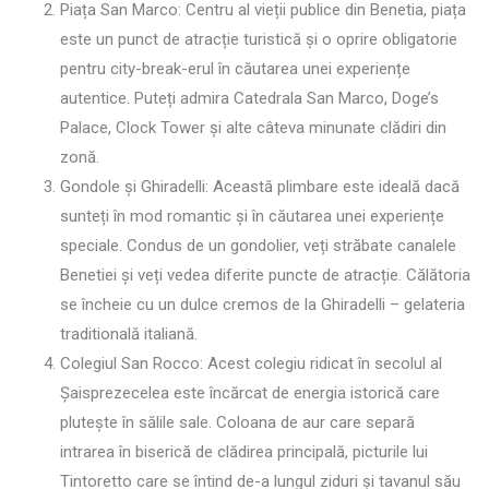
Piața San Marco: Centru al vieții publice din Benetia, piața
este un punct de atracție turistică și o oprire obligatorie
pentru city-break-erul în căutarea unei experiențe
autentice. Puteți admira Catedrala San Marco, Doge’s
Palace, Clock Tower și alte câteva minunate clădiri din
zonă.
Gondole și Ghiradelli: Această plimbare este ideală dacă
sunteți în mod romantic și în căutarea unei experiențe
speciale. Condus de un gondolier, veți străbate canalele
Benetiei și veți vedea diferite puncte de atracție. Călătoria
se încheie cu un dulce cremos de la Ghiradelli – gelateria
traditională italiană.
Colegiul San Rocco: Acest colegiu ridicat în secolul al
Șaisprezecelea este încărcat de energia istorică care
plutește în sălile sale. Coloana de aur care separă
intrarea în biserică de clădirea principală, picturile lui
Tintoretto care se întind de-a lungul ziduri și tavanul său