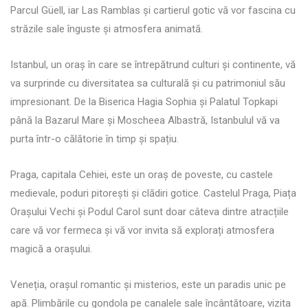
Parcul Güell, iar Las Ramblas și cartierul gotic vă vor fascina cu
străzile sale înguste și atmosfera animată.
Istanbul, un oraș în care se întrepătrund culturi și continente, vă
va surprinde cu diversitatea sa culturală și cu patrimoniul său
impresionant. De la Biserica Hagia Sophia și Palatul Topkapi
până la Bazarul Mare și Moscheea Albastră, Istanbulul vă va
purta într-o călătorie în timp și spațiu.
Praga, capitala Cehiei, este un oraș de poveste, cu castele
medievale, poduri pitorești și clădiri gotice. Castelul Praga, Piața
Orașului Vechi și Podul Carol sunt doar câteva dintre atracțiile
care vă vor fermeca și vă vor invita să explorați atmosfera
magică a orașului.
Veneția, orașul romantic și misterios, este un paradis unic pe
apă. Plimbările cu gondola pe canalele sale încântătoare, vizita