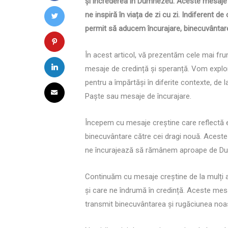
și încrederea în Dumnezeu. Aceste mesaje ad
ne inspiră în viața de zi cu zi. Indiferent
permit să aducem încurajare, binecuvântare ș
În acest articol, vă prezentăm cele mai f
mesaje de credință și speranță. Vom explora
pentru a împărtăși în diferite contexte, de 
Paște sau mesaje de încurajare.
Începem cu mesaje creștine care reflectă e
binecuvântare către cei dragi nouă. Aceste
ne încurajează să rămânem aproape de Dum
Continuăm cu mesaje creștine de la mulți a
și care ne îndrumă în credință. Aceste mes
transmit binecuvântarea și rugăciunea noast