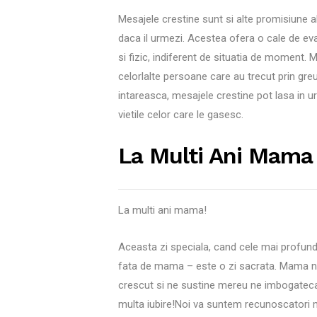
Mesajele crestine sunt si alte promisiune abs
daca il urmezi. Acestea ofera o cale de evada
si fizic, indiferent de situatia de moment. 
celorlalte persoane care au trecut prin greut
intareasca, mesajele crestine pot lasa in 
vietile celor care le gasesc.
La Multi Ani Mama
La multi ani mama!
Aceasta zi speciala, cand cele mai profund
fata de mama – este o zi sacrata. Mama no
crescut si ne sustine mereu ne imbogatecard
multa iubire!Noi va suntem recunoscatori