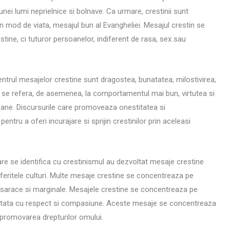
unei lumi neprielnice si bolnave. Ca urmare, crestinii sunt
 mod de viata, mesajul bun al Evangheliei. Mesajul crestin se
ine, ci tuturor persoanelor, indiferent de rasa, sex sau
entrul mesajelor crestine sunt dragostea, bunatatea, milostivirea,
 se refera, de asemenea, la comportamentul mai bun, virtutea si
oane. Discursurile care promoveaza onestitatea si
entru a oferi incurajare si sprijin crestinilor prin aceleasi
care se identifica cu crestinismul au dezvoltat mesaje crestine
eritele culturi. Multe mesaje crestine se concentreaza pe
 sarace si marginale. Mesajele crestine se concentreaza pe
tratata cu respect si compasiune. Aceste mesaje se concentreaza
promovarea drepturilor omului.