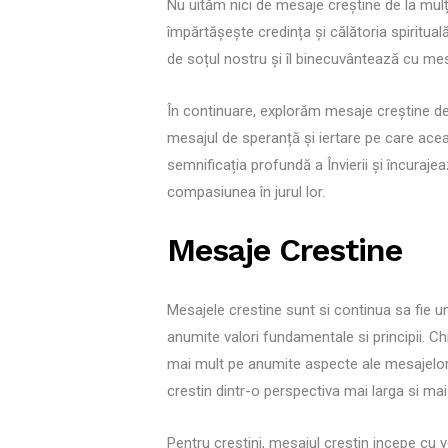
Nu uităm nici de mesaje creștine de la mulți
împărtășește credința și călătoria spiritua
de soțul nostru și îl binecuvântează cu mesa
În continuare, explorăm mesaje creștine de 
mesajul de speranță și iertare pe care ace
semnificația profundă a Învierii și încuraj
compasiunea în jurul lor.
Mesaje Crestine
Mesajele crestine sunt si continua sa fie un
anumite valori fundamentale si principii. C
mai mult pe anumite aspecte ale mesajelor c
crestin dintr-o perspectiva mai larga si mai
Pentru crestini, mesajul crestin incepe cu 