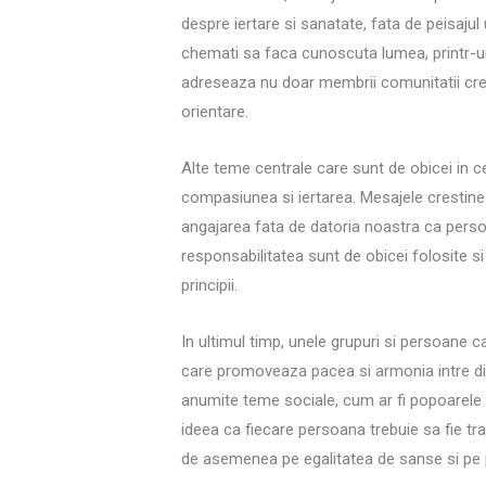
despre iertare si sanatate, fata de peisajul 
chemati sa faca cunoscuta lumea, printr-un
adreseaza nu doar membrii comunitatii crest
orientare.
Alte teme centrale care sunt de obicei in c
compasiunea si iertarea. Mesajele crestine
angajarea fata de datoria noastra ca pers
responsabilitatea sunt de obicei folosite si p
principii.
In ultimul timp, unele grupuri si persoane 
care promoveaza pacea si armonia intre dif
anumite teme sociale, cum ar fi popoarele
ideea ca fiecare persoana trebuie sa fie 
de asemenea pe egalitatea de sanse si pe 