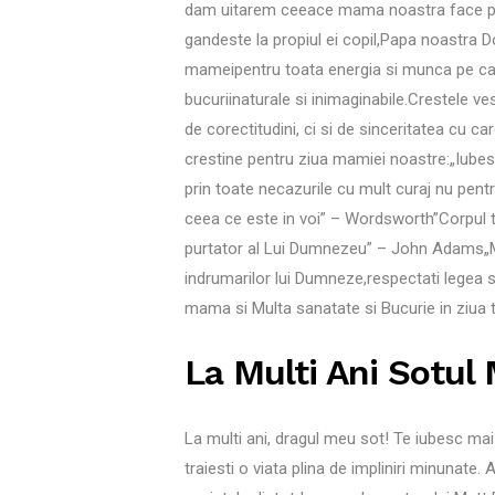
dam uitarem ceeace mama noastra face pen
gandeste la propiul ei copil,Papa noastra 
mameipentru toata energia si munca pe car
bucuriinaturale si inimaginabile.Crestele 
de corectitudini, ci si de sinceritatea cu c
crestine pentru ziua mamiei noastre:„Iubest
prin toate necazurile cu mult curaj nu pentru
ceea ce este in voi” – Wordsworth”Corpul t
purtator al Lui Dumnezeu” – John Adams„Mo
indrumarilor lui Dumneze,respectati legea s
mama si Multa sanatate si Bucurie in ziua t
La Multi Ani Sotul
La multi ani, dragul meu sot! Te iubesc mai 
traiesti o viata plina de impliniri minunate