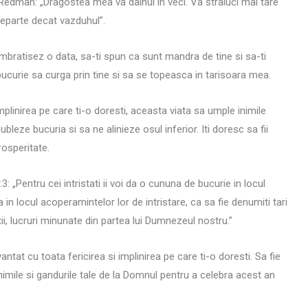
Redman: „Dragostea mea va dainui in veci. Va straluci mai tare
departe decat vazduhul”.
imbratisez o data, sa-ti spun ca sunt mandra de tine si sa-ti
bucurie sa curga prin tine si sa se topeasca in tarisoara mea.
implinirea pe care ti-o doresti, aceasta viata sa umple inimile
bleze bucuria si sa ne alinieze osul inferior. Iti doresc sa fii
rosperitate.
:3: „Pentru cei intristati ii voi da o cununa de bucurie in locul
in locul acoperamintelor lor de intristare, ca sa fie denumiti tari
ii, lucruri minunate din partea lui Dumnezeul nostru.”
antat cu toata fericirea si implinirea pe care ti-o doresti. Sa fie
imile si gandurile tale de la Domnul pentru a celebra acest an