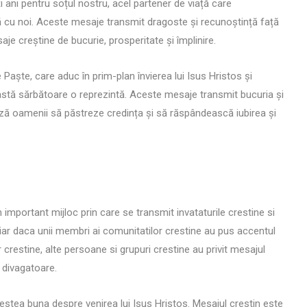
 ani pentru soțul nostru, acel partener de viață care
Citate De Dragoste Pentru
lă cu noi. Aceste mesaje transmit dragoste și recunoștință față
Iubit Sau Iubita
je creștine de bucurie, prosperitate și împlinire.
Paște, care aduc în prim-plan învierea lui Isus Hristos și
astă sărbătoare o reprezintă. Aceste mesaje transmit bucuria și
ează oamenii să păstreze credința și să răspândească iubirea și
 important mijloc prin care se transmit invataturile crestine si
hiar daca unii membri ai comunitatilor crestine au pus accentul
restine, alte persoane si grupuri crestine au privit mesajul
 divagatoare.
vestea buna despre venirea lui Isus Hristos. Mesajul crestin este