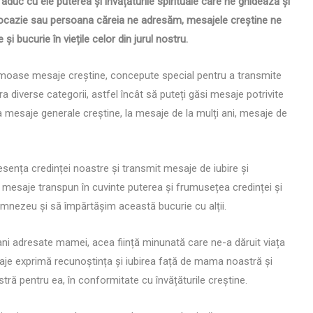
uc cu ele puterea și învățăturile spirituale care ne ghidează și
 de ocazie sau persoana căreia ne adresăm, mesajele creștine ne
i bucurie în viețile celor din jurul nostru.
rumoase mesaje creștine, concepute special pentru a transmite
 diverse categorii, astfel încât să puteți găsi mesaje potrivite
la mesaje generale creștine, la mesaje de la mulți ani, mesaje de
sența credinței noastre și transmit mesaje de iubire și
 mesaje transpun în cuvinte puterea și frumusețea credinței și
nezeu și să împărtășim această bucurie cu alții.
ni adresate mamei, acea ființă minunată care ne-a dăruit viața
aje exprimă recunoștința și iubirea față de mama noastră și
ră pentru ea, în conformitate cu învățăturile creștine.