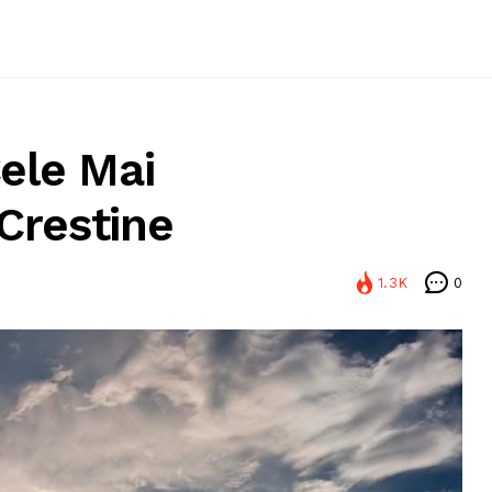
ele Mai
Crestine
1.3K
0