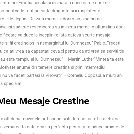
tru noi,Emotia simpla si dininata a unei mame care se
Domneul vede toat aceasta dragoste si ii rasplateste
e el le depune.De ziua mamei ii dorim sa aiba numai
vesnic isi sadeste resemnarea sa in inima mame, multumitinu doar
are fiecare va duce la indeplinire.Iata cateva scurte mesaje
e si fii credincios in nemarginitul lui Dumnezeu” Pablo„Treceti
 ca ati vrea sa capastati ceva,ci pentru ca ati vrea sa serviti tie
au este templu al lui Dumnezeu” – Martin Luther”Mintea ta este
tivate anume din temelie crestina si prin intermediul
i nu va faceti partasi la vinovati” – Corneliu CoposuLa multi ani
a speciala!
 Meu Mesaje Crestine
mult decat cuvintele pot spune si iti doresc cu tot sufletul sa
. Aniversarea ta este ocazia perfecta pentru a te aduce aminte de