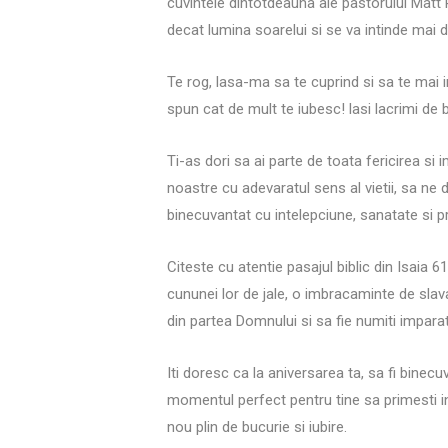
cuvintele dintotdeauna ale pastorului Matt 
decat lumina soarelui si se va intinde mai 
Te rog, lasa-ma sa te cuprind si sa te mai 
spun cat de mult te iubesc! lasi lacrimi de 
Ti-as dori sa ai parte de toata fericirea si 
noastre cu adevaratul sens al vietii, sa ne du
binecuvantat cu intelepciune, sanatate si p
Citeste cu atentie pasajul biblic din Isaia 61
cununei lor de jale, o imbracaminte de slava 
din partea Domnului si sa fie numiti imparat
Iti doresc ca la aniversarea ta, sa fi binecuv
momentul perfect pentru tine sa primesti in
nou plin de bucurie si iubire.