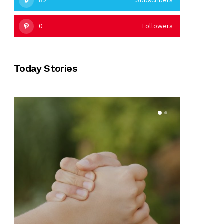
82
Subscribers
0
Followers
Today Stories