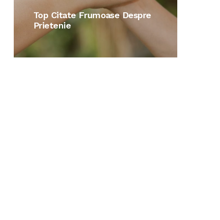
Top Citate Frumoase Despre
Citat
Prietenie
Iubit