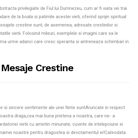
tracta privilegiate de Fiul lui Dumnezeu, cum ar fi viata vei trai
re de la boala si patimile acestei vieti, oferind sprijin spiritual
Mesajele crestine sunt, de asemenea, adresate crestinilor si
atile vietii. Folosind mileuri, exemplele si imagini care sa le
urma urme adanci care cresc speranta si antreneaza schimbari in
 Mesaje Crestine
e si sincere sentimente ale unei fiinte suntAruncate in respect
astra draga,cea mai buna prietena a noastra, care ne- a
atoriei vietii cu amintiri minunate, cuvinte de intelepciune si
 mamei noastre pentru dragostea si devotamentul ei!Cateodata