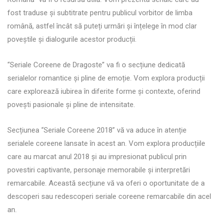
fost traduse și subtitrate pentru publicul vorbitor de limba
română, astfel încât să puteți urmări și înțelege în mod clar
poveștile și dialogurile acestor producții.
“Seriale Coreene de Dragoste” va fi o secțiune dedicată
serialelor romantice și pline de emoție. Vom explora producții
care explorează iubirea în diferite forme și contexte, oferind
povești pasionale și pline de intensitate.
Secțiunea “Seriale Coreene 2018” vă va aduce în atenție
serialele coreene lansate în acest an. Vom explora producțiile
care au marcat anul 2018 și au impresionat publicul prin
povestiri captivante, personaje memorabile și interpretări
remarcabile. Această secțiune vă va oferi o oportunitate de a
descoperi sau redescoperi seriale coreene remarcabile din acel
an.