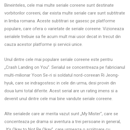
Bineinteles, cele mai multe seriale coreene sunt destinate
vorbitorilor coreeni, dar exista multe seriale care sunt subtitrate
in limba romana. Aceste subtitrari se gasesc pe platforme
populare, care ofera o varietate de seriale coreene. Vizioneaza
serialele trebuie sa fie acum mult mai usor decat in trecut din
cauza acestor platforme și servicii unice.
Unul dintre cele mai populare seriale coreene este pentru
„Crash Landing on You”. Serialul se concentreaza pe fabricianul
multi-milionar Yoon Se-ri si soldatul nord-coreean Ri Jeong-
hyuk, care se indragostesc in cele din urma, desi provin din
doua lumi total diferite. Acest serial are un rating imens si a
devenit unul dintre cele mai bine vandute seriale coreene.
Alte serialede care ar merita vazut sunt „My Mister”, care se
concenteaza pe drama si aventura a trei persoane in general,
„It’s Okay to Not Be Okay”, care urmeaza o scriitoare cu