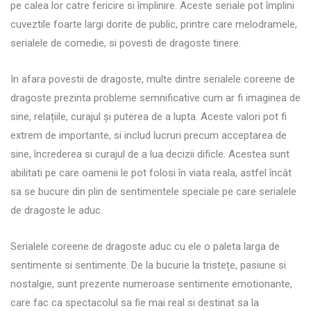
pe calea lor catre fericire si împlinire. Aceste seriale pot împlini
cuveztile foarte largi dorite de public, printre care melodramele,
serialele de comedie, si povesti de dragoste tinere.
In afara povestii de dragoste, multe dintre serialele coreene de
dragoste prezinta probleme semnificative cum ar fi imaginea de
sine, relațiile, curajul și puterea de a lupta. Aceste valori pot fi
extrem de importante, si includ lucruri precum acceptarea de
sine, încrederea si curajul de a lua decizii dificle. Acestea sunt
abilitati pe care oamenii le pot folosi în viata reala, astfel încât
sa se bucure din plin de sentimentele speciale pe care serialele
de dragoste le aduc.
Serialele coreene de dragoste aduc cu ele o paleta larga de
sentimente si sentimente. De la bucurie la tristețe, pasiune si
nostalgie, sunt prezente numeroase sentimente emotionante,
care fac ca spectacolul sa fie mai real si destinat sa la