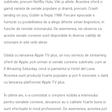
subitrate, precum Netflix, Hulu, Viki și altele. Acestea oferă o
gamă variata de seriale populare și dramă, precum; Crash
landing on you, Goblin si Reply 1988. Fiecare episoade e
furnizat cu posibilitatea de a alege diferite setari lingvistice, in
functie de nevoile vizionarului. De asemenea, vei observa ca
aceste seriale coreene sunt disponibile în diverse calități de
vizionare in site-urile alese.
Odată cu lansarea Apple TV plus, un nou serviciu de streaming
oferit de Apple, poti urmari si seriale coreene subitrate, cum ar
fi Amazing Saturday, cerul si pamantul si Hotel del Luna.
Acestea sunt producții foarte populare și pot fi vizionate o dată
cu lansarea platformei Apple TV plus.
În ultimii ani, s-a constatat o creștere vizibila a interesului
pentru serialele coreene, deoarece au o calitate foarte buna si
sunt efectuate în mod profesionist. De asemenea, acestea pot