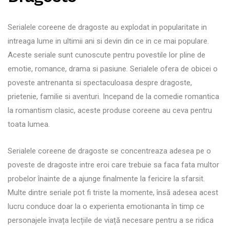
Serialele coreene de dragoste au explodat in popularitate in
intreaga lume in ultimii ani si devin din ce in ce mai populare.
Aceste seriale sunt cunoscute pentru povestile lor pline de
emotie, romance, drama si pasiune. Serialele ofera de obicei o
poveste antrenanta si spectaculoasa despre dragoste,
prietenie, familie si aventuri. Incepand de la comedie romantica
la romantism clasic, aceste produse coreene au ceva pentru
toata lumea.
Serialele coreene de dragoste se concentreaza adesea pe o
poveste de dragoste intre eroi care trebuie sa faca fata multor
probelor înainte de a ajunge finalmente la fericire la sfarsit.
Multe dintre seriale pot fi triste la momente, însă adesea acest
lucru conduce doar la o experienta emotionanta în timp ce
personajele învața lecțiile de viață necesare pentru a se ridica