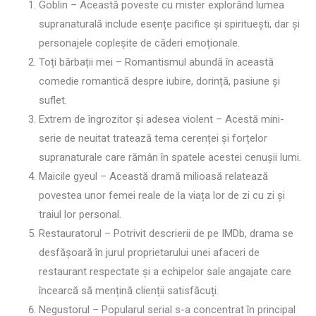
Goblin – Această poveste cu mister explorând lumea
supranaturală include esențe pacifice și spirituești, dar și
personajele copleșite de căderi emoționale.
Toți bărbații mei – Romantismul abundă în această
comedie romantică despre iubire, dorință, pasiune și
suflet.
Extrem de îngrozitor și adesea violent – Acestă mini-
serie de neuitat tratează tema cerenței și forțelor
supranaturale care rămân în spatele acestei cenușii lumi.
Maicile gyeul – Această dramă milioasă relatează
povestea unor femei reale de la viața lor de zi cu zi și
traiul lor personal.
Restauratorul – Potrivit descrierii de pe IMDb, drama se
desfășoară în jurul proprietarului unei afaceri de
restaurant respectate și a echipelor sale angajate care
încearcă să mențină clienții satisfăcuți.
Negustorul – Popularul serial s-a concentrat în principal