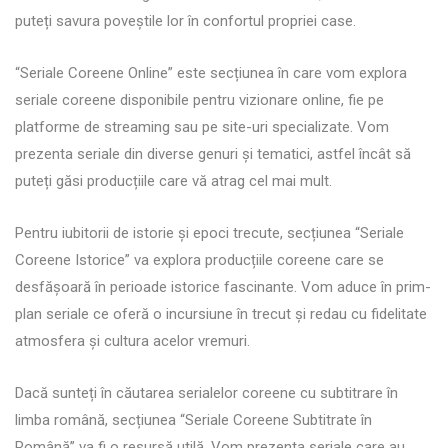
puteți savura poveștile lor în confortul propriei case.
“Seriale Coreene Online” este secțiunea în care vom explora
seriale coreene disponibile pentru vizionare online, fie pe
platforme de streaming sau pe site-uri specializate. Vom
prezenta seriale din diverse genuri și tematici, astfel încât să
puteți găsi producțiile care vă atrag cel mai mult.
Pentru iubitorii de istorie și epoci trecute, secțiunea “Seriale
Coreene Istorice” va explora producțiile coreene care se
desfășoară în perioade istorice fascinante. Vom aduce în prim-
plan seriale ce oferă o incursiune în trecut și redau cu fidelitate
atmosfera și cultura acelor vremuri.
Dacă sunteți în căutarea serialelor coreene cu subtitrare în
limba română, secțiunea “Seriale Coreene Subtitrate în
Română” va fi o resursă utilă. Vom prezenta seriale care au