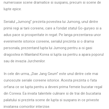
numeroase scene dramatice si suspans, precum si scene de
lupte epice.
Serialul „Jumong” prezinta povestea lui Jumong, unul dintre
primii regi ai tarii coreene, care a fondat statul Go-guryeo si a
adus pace si prosperitate in regat. Pe langa prezentarea unor
evenimente istorice coreene, serialul prezinta si o drama
personala, prezentand lupta lui Jumong pentru a-si gasi
dragostea in Mainland Korea si lupta sa pentru a apara poporul
sau de invazia Jurchenilor.
In cele din urma, „Dae Jang Geum” este unul dintre cele mai
cunoscute seriale coreene istorice. Acesta prezinta o fata
orfana ce se lupta pentru a deveni prima femeie bucatar regal
din Coreea. Ea invata talentele culinare si de trai din bucataria
palatului si prezinta scene de lupta si suspans in ce priveste
invatarea comorilor interzise.