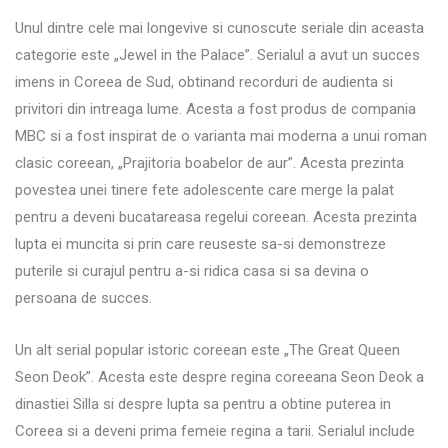
Unul dintre cele mai longevive si cunoscute seriale din aceasta
categorie este „Jewel in the Palace”. Serialul a avut un succes
imens in Coreea de Sud, obtinand recorduri de audienta si
privitori din intreaga lume. Acesta a fost produs de compania
MBC si a fost inspirat de o varianta mai moderna a unui roman
clasic coreean, „Prajitoria boabelor de aur”. Acesta prezinta
povestea unei tinere fete adolescente care merge la palat
pentru a deveni bucatareasa regelui coreean. Acesta prezinta
lupta ei muncita si prin care reuseste sa-si demonstreze
puterile si curajul pentru a-si ridica casa si sa devina o
persoana de succes.
Un alt serial popular istoric coreean este „The Great Queen
Seon Deok”. Acesta este despre regina coreeana Seon Deok a
dinastiei Silla si despre lupta sa pentru a obtine puterea in
Coreea si a deveni prima femeie regina a tarii. Serialul include