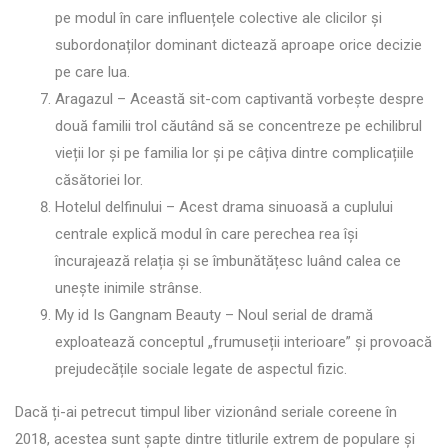
pe modul în care influențele colective ale clicilor și
subordonaților dominant dictează aproape orice decizie
pe care lua.
Aragazul – Această sit-com captivantă vorbește despre
două familii trol căutând să se concentreze pe echilibrul
vieții lor și pe familia lor și pe câțiva dintre complicațiile
căsătoriei lor.
Hotelul delfinului – Acest drama sinuoasă a cuplului
centrale explică modul în care perechea rea își
încurajează relația și se îmbunătățesc luând calea ce
unește inimile strânse.
My id Is Gangnam Beauty – Noul serial de dramă
exploatează conceptul „frumuseții interioare” și provoacă
prejudecățile sociale legate de aspectul fizic.
Dacă ți-ai petrecut timpul liber vizionând seriale coreene în
2018, acestea sunt șapte dintre titlurile extrem de populare și