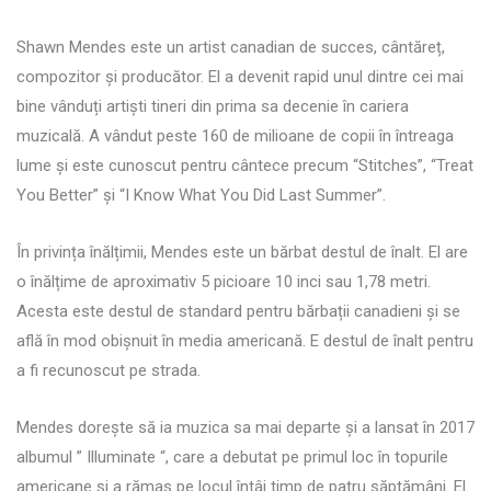
Shawn Mendes este un artist canadian de succes, cântăreț,
compozitor și producător. El a devenit rapid unul dintre cei mai
bine vânduți artiști tineri din prima sa decenie în cariera
muzicală. A vândut peste 160 de milioane de copii în întreaga
lume și este cunoscut pentru cântece precum “Stitches”, “Treat
You Better” și “I Know What You Did Last Summer”.
În privința înălțimii, Mendes este un bărbat destul de înalt. El are
o înălțime de aproximativ 5 picioare 10 inci sau 1,78 metri.
Acesta este destul de standard pentru bărbații canadieni și se
află în mod obișnuit în media americană. E destul de înalt pentru
a fi recunoscut pe strada.
Mendes dorește să ia muzica sa mai departe și a lansat în 2017
albumul ” Illuminate “, care a debutat pe primul loc în topurile
americane și a rămas pe locul întâi timp de patru săptămâni. El