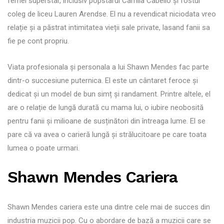
femei superstar, inclusiv popstarul Camila Cabello și fostul
coleg de liceu Lauren Arendse. El nu a revendicat niciodata vreo
relație și a păstrat intimitatea vieții sale private, lasand fanii sa
fie pe cont propriu.
Viata profesionala și personala a lui Shawn Mendes fac parte
dintr-o succesiune puternica. El este un cântaret feroce și
dedicat și un model de bun simț și randament. Printre altele, el
are o relație de lungă durată cu mama lui, o iubire neobosită
pentru fanii și milioane de susținători din întreaga lume. El se
pare că va avea o carieră lungă și strălucitoare pe care toata
lumea o poate urmari.
Shawn Mendes Cariera
Shawn Mendes cariera este una dintre cele mai de succes din
industria muzicii pop. Cu o abordare de bază a muzicii care se