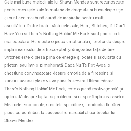
Cele mai bune melodii ale lui Shawn Mendes sunt recunoscute
pentru mesajele sale în materie de dragoste și buna dispoziție
și sunt cea mai bună sursă de inspirație pentru mulți
ascultători. Dintre toate cântecele sale, Here, Stitches, If I Can’t
Have You și There’s Nothing Holdin’ Me Back sunt printre cele
mai populare. Here este o piesă emoțională și profundă despre
împlinirea visului de a fi acceptat și dragostea față de tine.
Stitches este o piesă plină de energie și poate fi ascultată cu
prieteni sau într-o zi mohorată. Dacă Nu Te Pot Avea, o
chestiune convingătoare despre emoția de a fi respins și
sunetul acestei piese vă va pune în accent. Ultima cântec,
There’s Nothing Holdin’ Me Back, este o piesă motivațională și
optimistă despre lupta cu probleme și despre împlinirea viselor.
Mesajele emoționale, sunetele specifice și producția fiecărei
piese au contribuit la succesul remarcabil al cântecelor lui
Shawn Mendes.