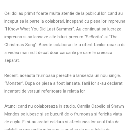
Cei doi au primit foarte multa atentie de la publicul lor, cand au
inceput sa ia parte la colaborari, incepand cu piesa lor impreuna
“I Know What You Did Last Summer”. Au continuat sa lucreze
impreuna si sa lanseze alte hituri, precum “Señorita” si “The
Christmas Song”. Aceste colaborari le-a oferit fanilor ocazia de
a vedea mai mult decat doar carcarile pe care le creeaza
separat.
Recent, aceasta frumoasa pereche a lanseaza un nou single,
“Monster”. Dupa ce piesa a fost lansata, fanii lor s-au declarat
incantati de versuri referitoare la relatia lor.
Atunci cand nu colaboreaza in studio, Camila Cabello si Shawn
Mendes se iubesc și se bucură de o frumoasa si fericita viata
de cuplu. Ei si-au aratat caldura si afectiunea lor unul fata de
celalalt in mai multe interviuri si postari de pe retelele de