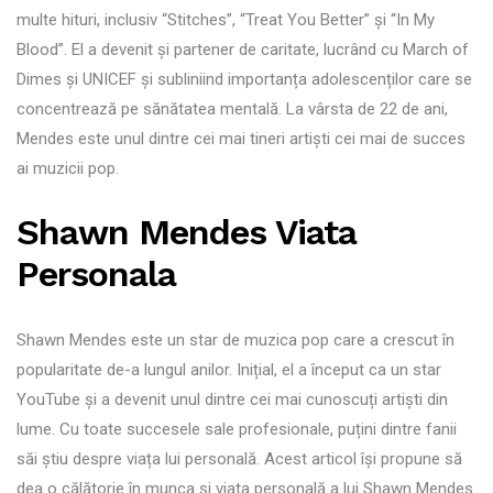
multe hituri, inclusiv “Stitches”, “Treat You Better” și “In My
Blood”. El a devenit și partener de caritate, lucrând cu March of
Dimes și UNICEF și subliniind importanța adolescenților care se
concentrează pe sănătatea mentală. La vârsta de 22 de ani,
Mendes este unul dintre cei mai tineri artiști cei mai de succes
ai muzicii pop.
Shawn Mendes Viata
Personala
Shawn Mendes este un star de muzica pop care a crescut în
popularitate de-a lungul anilor. Inițial, el a început ca un star
YouTube și a devenit unul dintre cei mai cunoscuți artiști din
lume. Cu toate succesele sale profesionale, puțini dintre fanii
săi știu despre viața lui personală. Acest articol își propune să
dea o călătorie în munca și viata personală a lui Shawn Mendes.