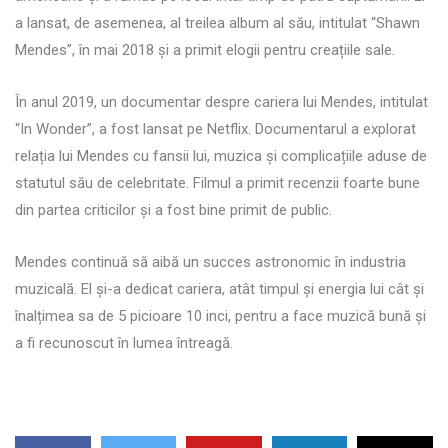
a lansat, de asemenea, al treilea album al său, intitulat “Shawn
Mendes”, în mai 2018 și a primit elogii pentru creațiile sale.
În anul 2019, un documentar despre cariera lui Mendes, intitulat
“In Wonder”, a fost lansat pe Netflix. Documentarul a explorat
relația lui Mendes cu fansii lui, muzica și complicațiile aduse de
statutul său de celebritate. Filmul a primit recenzii foarte bune
din partea criticilor și a fost bine primit de public.
Mendes continuă să aibă un succes astronomic în industria
muzicală. El și-a dedicat cariera, atât timpul și energia lui cât și
înalțimea sa de 5 picioare 10 inci, pentru a face muzică bună și
a fi recunoscut în lumea întreagă.