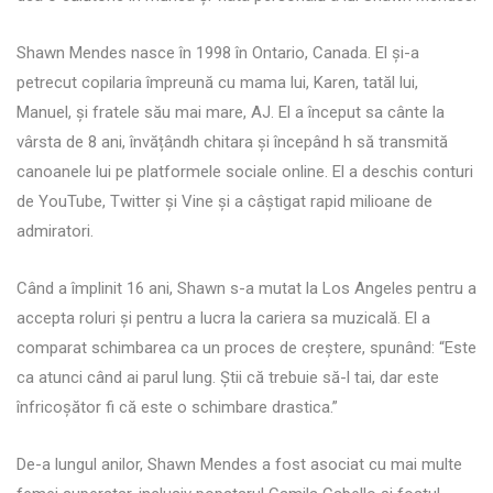
Shawn Mendes nasce în 1998 în Ontario, Canada. El și-a
petrecut copilaria împreună cu mama lui, Karen, tatăl lui,
Manuel, și fratele său mai mare, AJ. El a început sa cânte la
vârsta de 8 ani, învățândh chitara și începând h să transmită
canoanele lui pe platformele sociale online. El a deschis conturi
de YouTube, Twitter și Vine și a câștigat rapid milioane de
admiratori.
Când a împlinit 16 ani, Shawn s-a mutat la Los Angeles pentru a
accepta roluri și pentru a lucra la cariera sa muzicală. El a
comparat schimbarea ca un proces de creștere, spunând: “Este
ca atunci când ai parul lung. Știi că trebuie să-l tai, dar este
înfricoșător fi că este o schimbare drastica.”
De-a lungul anilor, Shawn Mendes a fost asociat cu mai multe