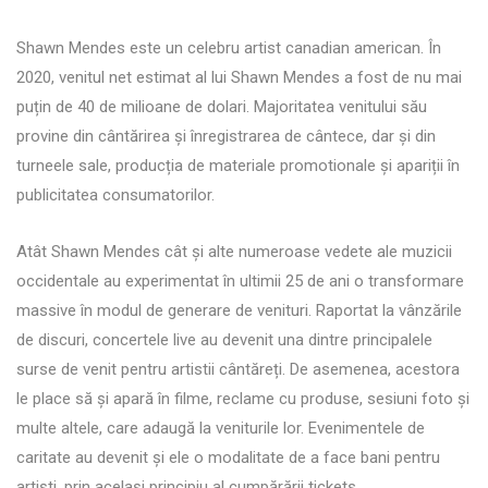
Shawn Mendes este un celebru artist canadian american. În
2020, venitul net estimat al lui Shawn Mendes a fost de nu mai
puțin de 40 de milioane de dolari. Majoritatea venitului său
provine din cântărirea și înregistrarea de cântece, dar și din
turneele sale, producția de materiale promotionale și apariții în
publicitatea consumatorilor.
Atât Shawn Mendes cât și alte numeroase vedete ale muzicii
occidentale au experimentat în ultimii 25 de ani o transformare
massive în modul de generare de venituri. Raportat la vânzările
de discuri, concertele live au devenit una dintre principalele
surse de venit pentru artistii cântăreți. De asemenea, acestora
le place să și apară în filme, reclame cu produse, sesiuni foto și
multe altele, care adaugă la veniturile lor. Evenimentele de
caritate au devenit și ele o modalitate de a face bani pentru
artiști, prin același principiu al cumpărării tickets.