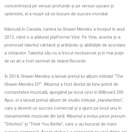
concentrează pe versuri profunde și pe versuri ușoare și
optimiste, el a reușit să se bucure de succes mondial.
Născută în Canada, cariera lui Shawn Mendes a început în anul
2013, când s-a alăturat platformei Vine. Pe Vine, acesta și-a
promovat talentul cântând și arătându-și abilitățile de acordare
a chitarelor. Talentul său nu a trecut neobservat și în mai puțin
de un an a fost semnat de Island Records.
În 2014, Shawn Mendes a lansat primul lui album intitulat “The
Shawn Mendes EP”. Albumul a fost destul de bine primit de
comunitatea muzicală, ajungând pe locul cinci în Billboard 200.
Apoi, el a lansat primul album de studio intitulat „Handwritten”,
care a devenit un succes comercial și a ajuns pe locul unu în
clasamentele muzicale din țară. Albumul a inclus piese precum
“Stitches” și “Treat You Better’, care s-au bucurat de mare
succes comercial. Acest status l-a consacrat ca unul dintre cei