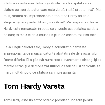
Statura sa este una dintre trăsăturile care l-a ajutat sa se
alature echipei de actoricare este „largă, înaltă și puternică”. Mai
mult, statura sa impresionanta a facut ca Hardy sa fie o
alegere ușoara pentru filmul „Fury Road”. Pe lângă acest lucru,
Hardy este remarcabil în ceea ce privește capacitatea sa de a
se adapta rapid si de a aduce un plus de carism rolurilor sale.
De-a lungul carierei sale, Hardy a acumulat o cantitate
impresionanta de muncă, datorită abilității sale de a juca roluri
foarte diferite. El a găzduit numeroase evenimente chiar și îți pe
marele ecran și a demonstrat tuturor că talentul si dedicatia sa
merg mult dincolo de statura sa impresionanta.
Tom Hardy Varsta
Tom Hardy este un actor britanic premiat cunoscut pentru