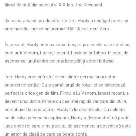
filmul de artă din secolul al XIX-lea, The Revenant.
Din cariera sa de producător de film, Hardy a câștigat premii și
nominalizări, incluzând premiul BAFTA cu Locul Zero.
În prezent, Hardy este pasionat despre proiectele sale estetice,
cum ar fi Venom, Locke, Legend, Lawless și Taboo. El este, de
asemenea, unul dintre cei mai bine plătiți actori britanici.
Tom Hardy continuă să fie unul dintre cei mai buni actori
britanici de astăzi. Cu o gamă largă de roluri, el se adaptează
perfect la orice gen de film. Filmul său Venom, lansat recent, a
devenit unul dintre filmele cu cea mai rapidă vânzare din 2019,
contribuind la reputația lui Hardy în lumea filmului. Cu selecția
sa de roluri intense și captivante, Hardy a demonstrat că poate
juca orice rol care vi se pare și, de asemenea, a dovedit că este
un actor de clasă pe care se poate conta.