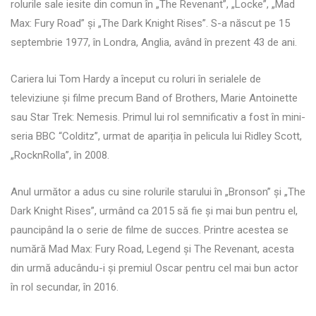
rolurile sale iesite din comun în „The Revenant”, „Locke”, „Mad
Max: Fury Road” și „The Dark Knight Rises”. S-a născut pe 15
septembrie 1977, în Londra, Anglia, având în prezent 43 de ani.
Cariera lui Tom Hardy a început cu roluri în serialele de
televiziune și filme precum Band of Brothers, Marie Antoinette
sau Star Trek: Nemesis. Primul lui rol semnificativ a fost în mini-
seria BBC “Colditz”, urmat de apariția în pelicula lui Ridley Scott,
„RocknRolla”, în 2008.
Anul următor a adus cu sine rolurile starului în „Bronson” și „The
Dark Knight Rises”, urmând ca 2015 să fie și mai bun pentru el,
pauncipând la o serie de filme de succes. Printre acestea se
numără Mad Max: Fury Road, Legend și The Revenant, acesta
din urmă aducându-i și premiul Oscar pentru cel mai bun actor
în rol secundar, în 2016.