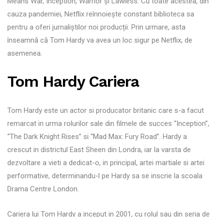
Means War, Inception, Warrior și Lawless. Cu toate acestea, din
cauza pandemiei, Netflix reînnoiește constant biblioteca sa
pentru a oferi jurnaliștilor noi producții. Prin urmare, asta
înseamnă că Tom Hardy va avea un loc sigur pe Netflix, de
asemenea.
Tom Hardy Cariera
Tom Hardy este un actor si producator britanic care s-a facut
remarcat in urma rolurilor sale din filmele de succes “Inception”,
“The Dark Knight Rises” si “Mad Max: Fury Road”. Hardy a
crescut in districtul East Sheen din Londra, iar la varsta de
dezvoltare a vieti a dedicat-o, in principal, artei martiale si artei
performative, determinandu-l pe Hardy sa se inscrie la scoala
Drama Centre London.
Cariera lui Tom Hardy a inceput in 2001, cu rolul sau din seria de