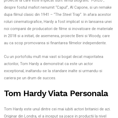
proiecte la care este implicat sunt filmul biografic “Fonzo”,
despre fostul mafiot nenumit “Capul”, Al Capone, si un remake
dupa filmul clasic din 1941 – “The Steel Trap”. In afara acestor
roluri cinematografice, Hardy a fost implicat si in lansarea unei
noi companii de producatori de filme si inovatoare de materiale
in 2018 si a initiat, de asemenea, proiecte Beni si Woody, care
au ca scop promovarea si finantarea filmelor independente.
Cu un portofoliu mult mai vast si bogat decat majoritatea
actorilor, Tom Hardy a demonstrat ca este un actor
exceptional, inaltandu-se la standare inalte si urmandu-si
cariera pe un drum de succes.
Tom Hardy Viata Personala
Tom Hardy este unul dintre cei mai iubiti actori britanici de azi.
Originar din Londra, el a inceput sa joace in productii la nivel