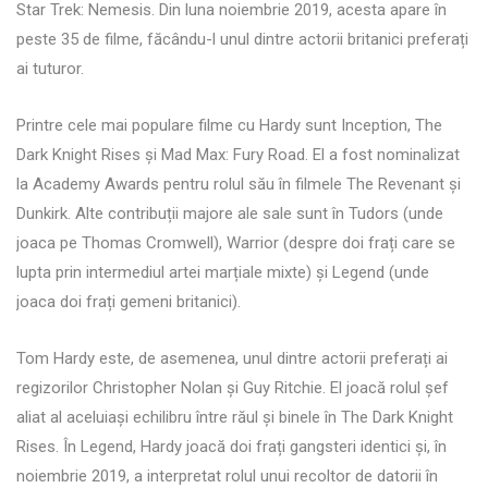
Star Trek: Nemesis. Din luna noiembrie 2019, acesta apare în
peste 35 de filme, făcându-l unul dintre actorii britanici preferați
ai tuturor.
Printre cele mai populare filme cu Hardy sunt Inception, The
Dark Knight Rises și Mad Max: Fury Road. El a fost nominalizat
la Academy Awards pentru rolul său în filmele The Revenant și
Dunkirk. Alte contribuții majore ale sale sunt în Tudors (unde
joaca pe Thomas Cromwell), Warrior (despre doi frați care se
lupta prin intermediul artei marțiale mixte) și Legend (unde
joaca doi frați gemeni britanici).
Tom Hardy este, de asemenea, unul dintre actorii preferați ai
regizorilor Christopher Nolan și Guy Ritchie. El joacă rolul șef
aliat al aceluiași echilibru între răul și binele în The Dark Knight
Rises. În Legend, Hardy joacă doi frați gangsteri identici și, în
noiembrie 2019, a interpretat rolul unui recoltor de datorii în