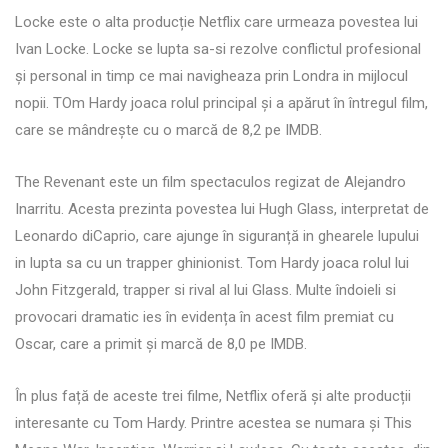
Locke este o alta producție Netflix care urmeaza povestea lui
Ivan Locke. Locke se lupta sa-si rezolve conflictul profesional
și personal in timp ce mai navigheaza prin Londra in mijlocul
nopii. TOm Hardy joaca rolul principal și a apărut în întregul film,
care se mândrește cu o marcă de 8,2 pe IMDB.
The Revenant este un film spectaculos regizat de Alejandro
Inarritu. Acesta prezinta povestea lui Hugh Glass, interpretat de
Leonardo diCaprio, care ajunge în siguranță in ghearele lupului
in lupta sa cu un trapper ghinionist. Tom Hardy joaca rolul lui
John Fitzgerald, trapper si rival al lui Glass. Multe îndoieli si
provocari dramatic ies în evidența în acest film premiat cu
Oscar, care a primit și marcă de 8,0 pe IMDB.
În plus față de aceste trei filme, Netflix oferă și alte producții
interesante cu Tom Hardy. Printre acestea se numara și This