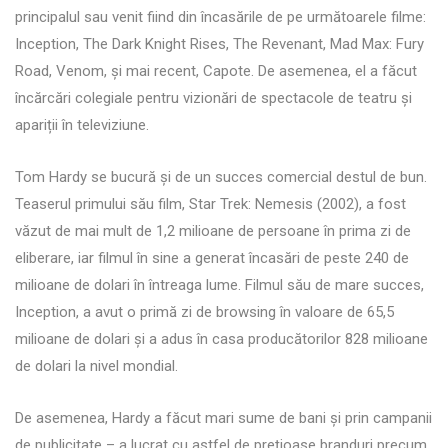
principalul sau venit fiind din încasările de pe următoarele filme:
Inception, The Dark Knight Rises, The Revenant, Mad Max: Fury
Road, Venom, și mai recent, Capote. De asemenea, el a făcut
încărcări colegiale pentru vizionări de spectacole de teatru și
apariții în televiziune.
Tom Hardy se bucură și de un succes comercial destul de bun.
Teaserul primului său film, Star Trek: Nemesis (2002), a fost
văzut de mai mult de 1,2 milioane de persoane în prima zi de
eliberare, iar filmul în sine a generat încasări de peste 240 de
milioane de dolari în întreaga lume. Filmul său de mare succes,
Inception, a avut o primă zi de browsing în valoare de 65,5
milioane de dolari și a adus în casa producătorilor 828 milioane
de dolari la nivel mondial.
De asemenea, Hardy a făcut mari sume de bani și prin campanii
de publicitate – a lucrat cu astfel de prețioase branduri precum