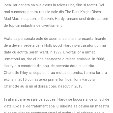
local, iar cariera sa s-a extins in televiziune, film si teatru. Cel
mai cunoscut pentru rolurile sale din The Dark Knight Rises,
Mad Max, Inception, si Dunkirk, Hardy ramane unul dintre actorii
de top din industria de divertisment.
Viata sa personala este de asemenea una interesanta. Inainte
de a deveni vedeta de la Hollywood, Hardy s-a casatorit prima
data cu actrita Sarah Ward, in 1999. Divortul lor a urmat
urmatorul an, dar ei inca pastreaza o relatie amiabila. In 2008,
Hardy s-a casatorit din nou, de aceasta data cu actrita
Charlotte Riley si, dupa ce s-au mutat in Londra, familia lor s-a
extins in 2015 cu nasterea primei lor fiice. Tom Hardy si
Charlotte au si un al doilea copil, nascut in 2018.
In afara carierei sale de succes, Hardy se bucura si de un stil de
viata luxos si de tratament spa. El iubeste sa devina un maestru
al sporturilor ca snowboardingul si rugby-ul, si adesea iese in