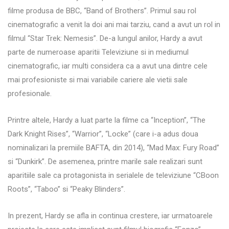
filme produsa de BBC, “Band of Brothers”. Primul sau rol
cinematografic a venit la doi ani mai tarziu, cand a avut un rol in
filmul “Star Trek: Nemesis”. De-a lungul anilor, Hardy a avut
parte de numeroase aparitii Televiziune si in mediumul
cinematografic, iar multi considera ca a avut una dintre cele
mai profesioniste si mai variabile cariere ale vietii sale
profesionale.
Printre altele, Hardy a luat parte la filme ca “Inception”, “The
Dark Knight Rises”, “Warrior”, “Locke” (care i-a adus doua
nominalizari la premiile BAFTA, din 2014), “Mad Max: Fury Road”
si “Dunkirk”. De asemenea, printre marile sale realizari sunt
aparitiile sale ca protagonista in serialele de televiziune “CBoon
Roots”, “Taboo” si “Peaky Blinders”.
In prezent, Hardy se afla in continua crestere, iar urmatoarele