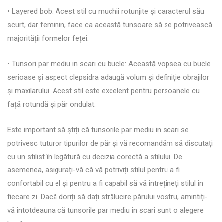
• Layered bob: Acest stil cu muchii rotunjite și caracterul său
scurt, dar feminin, face ca această tunsoare să se potrivească
majorității formelor feței.
• Tunsori par mediu in scari cu bucle: Această vopsea cu bucle
serioase și aspect clepsidra adaugă volum și definiție obrajilor
și maxilarului. Acest stil este excelent pentru persoanele cu
față rotundă și păr ondulat.
Este important să știți că tunsorile par mediu in scari se
potrivesc tuturor tipurilor de păr și vă recomandăm să discutați
cu un stilist în legătură cu decizia corectă a stilului. De
asemenea, asigurați-vă că vă potriviți stilul pentru a fi
confortabil cu el și pentru a fi capabil să vă întrețineți stilul în
fiecare zi. Dacă doriți să dați strălucire părului vostru, amintiți-
vă întotdeauna că tunsorile par mediu in scari sunt o alegere