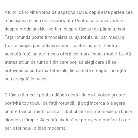
Atunci când vine vorba de aspectul cuiva, capul este partea cea
mai expusă și cea mai importantă. Pentru că atunci vorbești
despre moda și stilul, vorbim despre tăieturi de păr și tunsori.
Fața rotundă poate fi modelată cu ajutorul unui par mediu și
foarte simplu prin obținerea unor tăieturi ușoare. Pentru
această față, un par mediu oferă cel mai elegant model. Există
atâtea stiluri de tunsori din care poți să alegi care să se
potrivească cu forma feței tale, fie că este dreaptă, încrețită
sau aranjată în bucle.
O tăietură medie poate adăuga destul de mult volum și este
potrivită toy tipului de față rotundă. Îţi poţi încerca o alegere
printre tăieturi medii, cum ar fi bobul de lungime medie cu bucle
blonde la tâmple. Această tăietură se potrivește oricărui tip de
păr, oferindu-i o idee modernă.