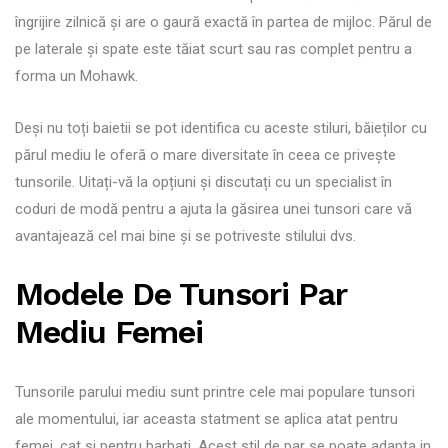
îngrijire zilnică și are o gaură exactă în partea de mijloc. Părul de
pe laterale și spate este tăiat scurt sau ras complet pentru a
forma un Mohawk.
Deși nu toți baietii se pot identifica cu aceste stiluri, băieților cu
părul mediu le oferă o mare diversitate în ceea ce privește
tunsorile. Uitați-vă la opțiuni și discutați cu un specialist în
coduri de modă pentru a ajuta la găsirea unei tunsori care vă
avantajează cel mai bine și se potriveste stilului dvs.
Modele De Tunsori Par
Mediu Femei
Tunsorile parului mediu sunt printre cele mai populare tunsori
ale momentului, iar aceasta statment se aplica atat pentru
femei, cat si pentru barbati. Acest stil de par se poate adapta in