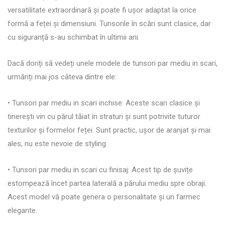
versatilitate extraordinară și poate fi ușor adaptat la orice
formă a feței și dimensiuni. Tunsorile în scări sunt clasice, dar
cu siguranță s-au schimbat în ultimii ani.
Dacă doriți să vedeți unele modele de tunsori par mediu in scari,
urmăriți mai jos câteva dintre ele:
• Tunsori par mediu in scari inchise: Aceste scari clasice și
tinerești vin cu părul tăiat în straturi și sunt potrivite tuturor
texturilor și formelor feței. Sunt practic, ușor de aranjat și mai
ales, nu este nevoie de styling.
• Tunsori par mediu in scari cu finisaj: Acest tip de șuvițe
estompează încet partea laterală a părului mediu spre obraji.
Acest model vă poate genera o personalitate și un farmec
elegante.