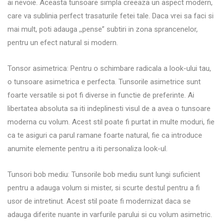
ai nevoie. Aceasta tunsoare simpla creeaza un aspect modern,
care va sublinia perfect trasaturile fetei tale. Daca vrei sa faci si
mai mult, poti adauga ,,pense” subtiri in zona sprancenelor,
pentru un efect natural si modern.
Tonsor asimetrica: Pentru o schimbare radicala a look-ului tau,
o tunsoare asimetrica e perfecta. Tunsorile asimetrice sunt
foarte versatile si pot fi diverse in functie de preferinte. Ai
libertatea absoluta sa iti indeplinesti visul de a avea o tunsoare
moderna cu volum. Acest stil poate fi purtat in multe moduri, fie
ca te asiguri ca parul ramane foarte natural, fie ca introduce
anumite elemente pentru a iti personaliza look-ul.
Tunsori bob mediu: Tunsorile bob mediu sunt lungi suficient
pentru a adauga volum si mister, si scurte destul pentru a fi
usor de intretinut. Acest stil poate fi modernizat daca se
adauga diferite nuante in varfurile parului si cu volum asimetric.