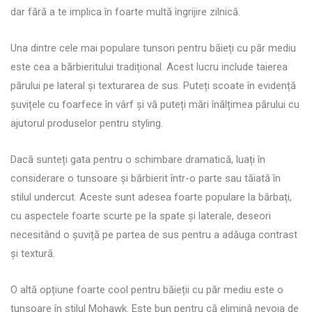
dar fără a te implica în foarte multă îngrijire zilnică.
Una dintre cele mai populare tunsori pentru băieți cu păr mediu
este cea a bărbieritului tradițional. Acest lucru include taierea
părului pe lateral și texturarea de sus. Puteți scoate în evidență
șuvițele cu foarfece în vârf și vă puteți mări înălțimea părului cu
ajutorul produselor pentru styling.
Dacă sunteți gata pentru o schimbare dramatică, luați în
considerare o tunsoare și bărbierit într-o parte sau tăiată în
stilul undercut. Aceste sunt adesea foarte populare la bărbați,
cu aspectele foarte scurte pe la spate și laterale, deseori
necesitând o șuviță pe partea de sus pentru a adăuga contrast
și textură.
O altă opțiune foarte cool pentru băieții cu păr mediu este o
tunsoare în stilul Mohawk. Este bun pentru că elimină nevoia de