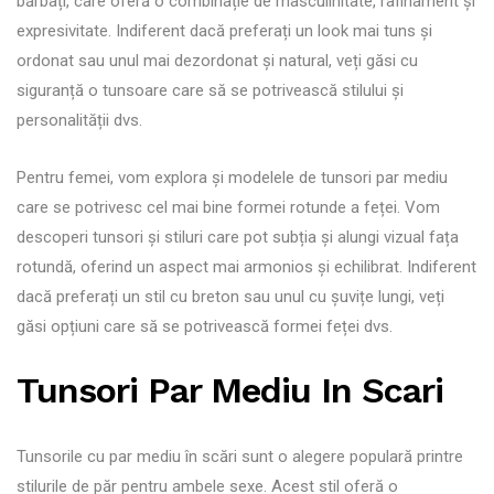
bărbați, care oferă o combinație de masculinitate, rafinament și
expresivitate. Indiferent dacă preferați un look mai tuns și
ordonat sau unul mai dezordonat și natural, veți găsi cu
siguranță o tunsoare care să se potrivească stilului și
personalității dvs.
Pentru femei, vom explora și modelele de tunsori par mediu
care se potrivesc cel mai bine formei rotunde a feței. Vom
descoperi tunsori și stiluri care pot subția și alungi vizual fața
rotundă, oferind un aspect mai armonios și echilibrat. Indiferent
dacă preferați un stil cu breton sau unul cu șuvițe lungi, veți
găsi opțiuni care să se potrivească formei feței dvs.
Tunsori Par Mediu In Scari
Tunsorile cu par mediu în scări sunt o alegere populară printre
stilurile de păr pentru ambele sexe. Acest stil oferă o