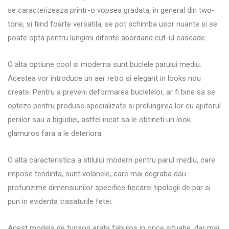
se caracterizeaza printr-o vopsea gradata, in general din two-
tone, si fiind foarte versatila, se pot schimba usor nuante si se
poate opta pentru lungimi diferite abordand cut-ul cascade.
O alta optiune cool si moderna sunt buclele parului mediu.
Acestea vor introduce un aer retro si elegant in looks nou
create. Pentru a preveni deformarea buclelelor, ar fi bine sa se
opteze pentru produse specializate si prelungirea lor cu ajutorul
periilor sau a bigudiei, astfel incat sa le obtineti un look
glamuros fara a le deteriora.
O alta caracteristica a stilului modern pentru parul mediu, care
impose tendinta, sunt volanele, care mai degraba dau
profunzime dimensiunilor specifice fiecarei tipologii de par si
pun in evidenta trasaturile fetei.
Acest models de tunsori arata fabulos in orice situatie, dar mai