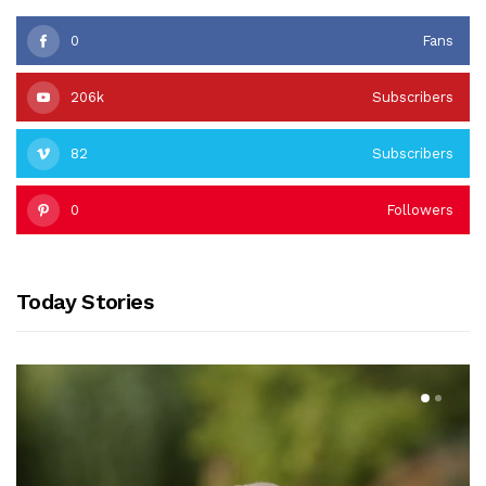
0
Fans
206k
Subscribers
82
Subscribers
0
Followers
Today Stories