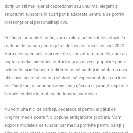
doriți un stil mai lejer și dezordonat sau unul mai elegant și
structurat, tunsorile în scări pot fi adaptate pentru a se potrivi
preferințelor și personalității dvs.
Pe lângă tunsorile în scări, vom explora și tendințele actuale în
materie de tunsori pentru părul de lungime medie în anul 2022.
Vom descoperi cele mai recente și inovatoare modele, care au
captat atenția industriei coafurilor și au devenit populare printre
celebrități și influenceri. Indiferent dacă sunteți în căutarea unui
stil clasic și sofisticat sau vă doriți să experimentați cu un look
mai îndrăzneț și nonconformist, veți găsi cu siguranță inspirație
în noile tendințe în materie de tunsori par mediu.
Nu vom uita nici de bărbați, deoarece și pentru ei părul de
lungime medie poate fi o opțiune atrăgătoare și stilată. Vom
explora modelele de tunsori par mediu potrivite pentru băieți și