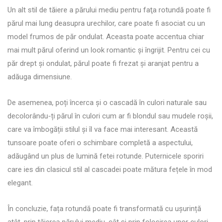
Un alt stil de tăiere a părului mediu pentru faţa rotundă poate fi
părul mai lung deasupra urechilor, care poate fi asociat cu un
model frumos de păr ondulat. Aceasta poate accentua chiar
mai mult părul oferind un look romantic și îngrijit. Pentru cei cu
păr drept și ondulat, părul poate fi frezat și aranjat pentru a
adăuga dimensiune.
De asemenea, poți încerca și o cascadă în culori naturale sau
decolorându-ți părul în culori cum ar fi blondul sau mudele roșii,
care va îmbogății stilul și îl va face mai interesant. Această
tunsoare poate oferi o schimbare completă a aspectului,
adăugând un plus de lumină fetei rotunde. Puternicele sporiri
care ies din clasicul stil al cascadei poate mătura fețele în mod
elegant.
În concluzie, fața rotundă poate fi transformată cu ușurință
atât, prin tăierea părului mediu, cât și prin folosirea unor culori.