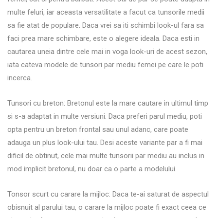
multe feluri, iar aceasta versatilitate a facut ca tunsorile medii
sa fie atat de populare. Daca vrei sa iti schimbi look-ul fara sa
faci prea mare schimbare, este o alegere ideala. Daca esti in
cautarea uneia dintre cele mai in voga look-uri de acest sezon,
iata cateva modele de tunsori par mediu femei pe care le poti
incerca.
Tunsori cu breton: Bretonul este la mare cautare in ultimul timp
si s-a adaptat in multe versiuni. Daca preferi parul mediu, poti
opta pentru un breton frontal sau unul adanc, care poate
adauga un plus look-ului tau. Desi aceste variante par a fi mai
dificil de obtinut, cele mai multe tunsorii par mediu au inclus in
mod implicit bretonul, nu doar ca o parte a modelului.
Tonsor scurt cu carare la mijloc: Daca te-ai saturat de aspectul
obisnuit al parului tau, o carare la mijloc poate fi exact ceea ce