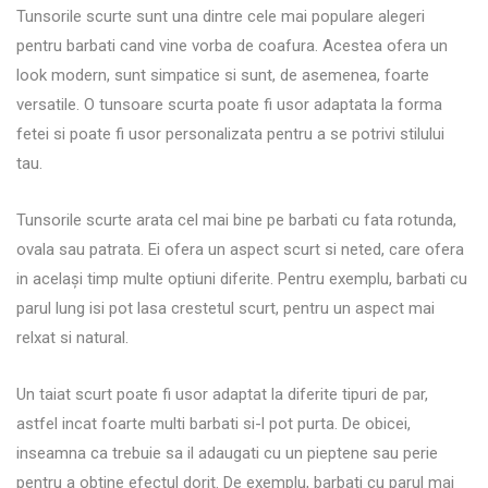
Tunsorile scurte sunt una dintre cele mai populare alegeri
pentru barbati cand vine vorba de coafura. Acestea ofera un
look modern, sunt simpatice si sunt, de asemenea, foarte
versatile. O tunsoare scurta poate fi usor adaptata la forma
fetei si poate fi usor personalizata pentru a se potrivi stilului
tau.
Tunsorile scurte arata cel mai bine pe barbati cu fata rotunda,
ovala sau patrata. Ei ofera un aspect scurt si neted, care ofera
in același timp multe optiuni diferite. Pentru exemplu, barbati cu
parul lung isi pot lasa crestetul scurt, pentru un aspect mai
relxat si natural.
Un taiat scurt poate fi usor adaptat la diferite tipuri de par,
astfel incat foarte multi barbati si-l pot purta. De obicei,
inseamna ca trebuie sa il adaugati cu un pieptene sau perie
pentru a obtine efectul dorit. De exemplu, barbati cu parul mai