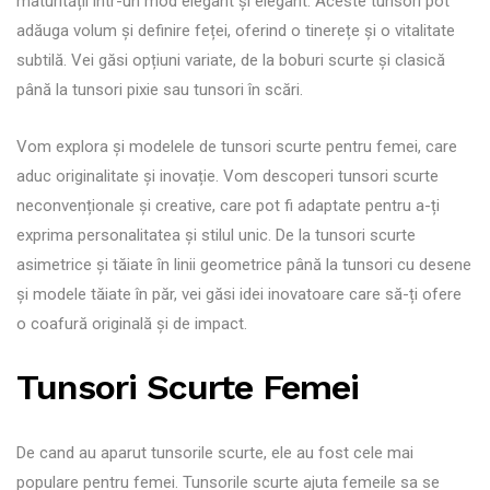
maturității într-un mod elegant și elegant. Aceste tunsori pot
adăuga volum și definire feței, oferind o tinerețe și o vitalitate
subtilă. Vei găsi opțiuni variate, de la boburi scurte și clasică
până la tunsori pixie sau tunsori în scări.
Vom explora și modelele de tunsori scurte pentru femei, care
aduc originalitate și inovație. Vom descoperi tunsori scurte
neconvenționale și creative, care pot fi adaptate pentru a-ți
exprima personalitatea și stilul unic. De la tunsori scurte
asimetrice și tăiate în linii geometrice până la tunsori cu desene
și modele tăiate în păr, vei găsi idei inovatoare care să-ți ofere
o coafură originală și de impact.
Tunsori Scurte Femei
De cand au aparut tunsorile scurte, ele au fost cele mai
populare pentru femei. Tunsorile scurte ajuta femeile sa se