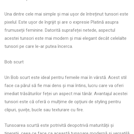
Una dintre cele mai simple și mai ușor de întreținut tunsori este
pixelul. Este ușor de îngrijit și are o expresie Platină asupra
frumuseții feminine. Datorită suprafeței netede, aspectul
acestei tunsori este mai modern și mai elegant decât celelalte
tunsori pe care le-ar putea încerca.
Bob scurt
Un Bob scurt este ideal pentru femeile mai în vârstă. Acest stil
face ca părul să fie mai dens și mai întins, lucru care va oferi
imediat trăsăturilor feței un aspect mai tânăr. Avantajul acestei
tunsori este că oferă o mulțime de opțiuni de styling pentru
clipuri, șuvițe, bucle sau texturare cu fire.
Tunsoarea scurtă este potrivită deopotrivă maturității și
tinereții, ceea ce face ca această tunsoare modernă și versatilă