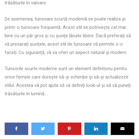
trăsăturile în valoare.
De asemenea, tunsoare scurtă modernă se poate realiza și
printr-o tunsoare frequentă. Acest stil se potrivește cel mai
bine cu un păr gros și cu șuvițe lăsate libere. Dacă preferați să
vă presarați șuvițele, acest stil de tunsoare vă permite s-o
faceți. Cu siguranță, vă va oferi un aspect natural și modern.
Tunsorile scurte moderne sunt un element definitoriu pentru
orice femeie care dorește să-și schimbe și să-și actualizeze
stilul. Acestea vă pot ajuta să vă definiți look-ul și să vă puneți
trăsăturile în lumină.