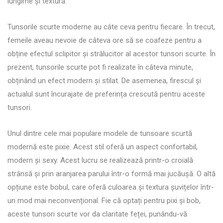
lungime și textură.
Tunsorile scurte moderne au câte ceva pentru fiecare. În trecut,
femeile aveau nevoie de câteva ore să se coafeze pentru a
obține efectul sclipitor și strălucitor al acestor tunsori scurte. În
prezent, tunsorile scurte pot fi realizate în câteva minute,
obținând un efect modern și stilat. De asemenea, firescul și
actualul sunt încurajate de preferința crescută pentru aceste
tunsori.
Unul dintre cele mai populare modele de tunsoare scurtă
modernă este pixie. Acest stil oferă un aspect confortabil,
modern și sexy. Acest lucru se realizează printr-o croială
strânsă și prin aranjarea parului într-o formă mai jucăușă. O altă
opțiune este bobul, care oferă culoarea și textura șuvițelor într-
un mod mai neconvențional. Fie că optați pentru pixi și bob,
aceste tunsori scurte vor da claritate feței, punându-vă