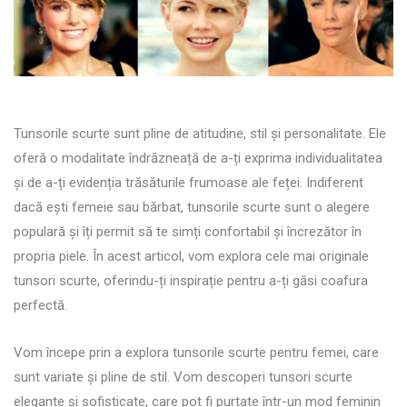
Tunsorile scurte sunt pline de atitudine, stil și personalitate. Ele
oferă o modalitate îndrăzneață de a-ți exprima individualitatea
și de a-ți evidenția trăsăturile frumoase ale feței. Indiferent
dacă ești femeie sau bărbat, tunsorile scurte sunt o alegere
populară și îți permit să te simți confortabil și încrezător în
propria piele. În acest articol, vom explora cele mai originale
tunsori scurte, oferindu-ți inspirație pentru a-ți găsi coafura
perfectă.
Vom începe prin a explora tunsorile scurte pentru femei, care
sunt variate și pline de stil. Vom descoperi tunsori scurte
elegante și sofisticate, care pot fi purtate într-un mod feminin