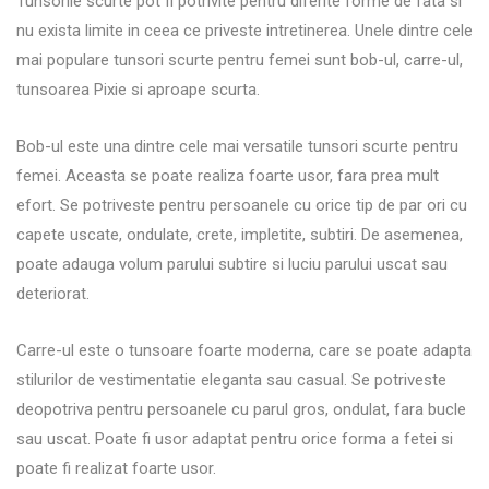
Tunsorile scurte pot fi potrivite pentru diferite forme de fata si
nu exista limite in ceea ce priveste intretinerea. Unele dintre cele
mai populare tunsori scurte pentru femei sunt bob-ul, carre-ul,
tunsoarea Pixie si aproape scurta.
Bob-ul este una dintre cele mai versatile tunsori scurte pentru
femei. Aceasta se poate realiza foarte usor, fara prea mult
efort. Se potriveste pentru persoanele cu orice tip de par ori cu
capete uscate, ondulate, crete, impletite, subtiri. De asemenea,
poate adauga volum parului subtire si luciu parului uscat sau
deteriorat.
Carre-ul este o tunsoare foarte moderna, care se poate adapta
stilurilor de vestimentatie eleganta sau casual. Se potriveste
deopotriva pentru persoanele cu parul gros, ondulat, fara bucle
sau uscat. Poate fi usor adaptat pentru orice forma a fetei si
poate fi realizat foarte usor.