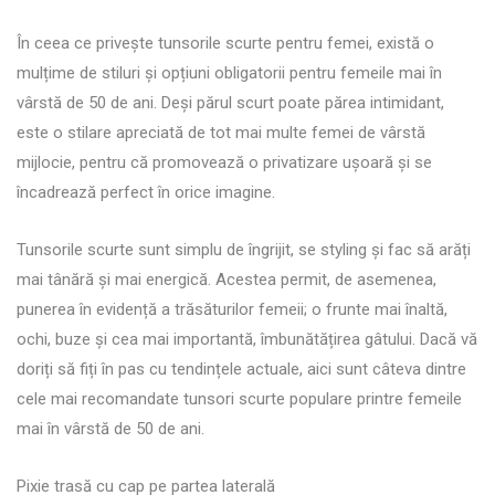
În ceea ce privește tunsorile scurte pentru femei, există o
mulțime de stiluri și opțiuni obligatorii pentru femeile mai în
vârstă de 50 de ani. Deși părul scurt poate părea intimidant,
este o stilare apreciată de tot mai multe femei de vârstă
mijlocie, pentru că promovează o privatizare ușoară și se
încadrează perfect în orice imagine.
Tunsorile scurte sunt simplu de îngrijit, se styling și fac să arăți
mai tânără și mai energică. Acestea permit, de asemenea,
punerea în evidență a trăsăturilor femeii; o frunte mai înaltă,
ochi, buze și cea mai importantă, îmbunătățirea gâtului. Dacă vă
doriți să fiți în pas cu tendințele actuale, aici sunt câteva dintre
cele mai recomandate tunsori scurte populare printre femeile
mai în vârstă de 50 de ani.
Pixie trasă cu cap pe partea laterală