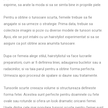
exprime, sa arate la moda si sa se simta bine in propriile piele.
Pentru a obtine o tunsoare scurta, femeile trebuie sa fie
angajate si sa urmeze o strategie. Prima data, trebuie sa
colecteze imagini si poze cu diverse modele de tunsori scurte.
Apoi, ele se pot intalni cu un hairstylist experimentat si sa se
asigure ca pot obtine acea anumita tunsoare.
Dupa ce femeia alege stilul, hairstylistul va face lucrarile
preparatorii, cum ar fi definirea liniei, adaugarea buclelor sau a
radacinilor, si va taia parul pentru a obtine forma perfecta.
Urmeaza apoi procesul de spalare si daune sau tratamente.
Tunsorile scurte creeaza volume si structureaza defineste
forma fetei. Acestea sunt perfecte pentru doamnele cu fete
ovale sau rotunde si ofera un look dramatic oricarei femei.
Unele dintre cele mai populare tunsori scurte pentru femei sunt