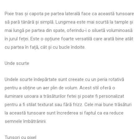
Pixie tras și capota pe partea laterală face ca această tunsoare
să pară tânără și simplă. Lungimea este mai scurtă la tample și
mai lungă pe partea din spate, oferindu-i o siluetă voluminoasă
în jurul feței. Este o opțiune foarte versatilă care arată bine atât
cu partea în față, cât și cu bucle îndoite.
Unde scurte
Undele scurte îndepărtate sunt creeate cu un peria rotativă
pentru a obține un aer plin de volum. Acest stil oferă o
iluminare usoara a trăsăturilor fetei și poate fi personalizat
pentru a fi stilat texturat sau fără frizz. Cele mai bune trăsături
la această tunsoare sunt încrederea si faptul ca ea reduce
semnele îmbătrânirii.
Tunsori cu pixel