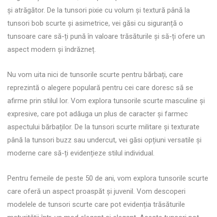
și atrăgător. De la tunsori pixie cu volum și textură până la
tunsori bob scurte și asimetrice, vei găsi cu siguranță o
tunsoare care să-ți pună în valoare trăsăturile și să-ți ofere un
aspect modern și îndrăzneț.
Nu vom uita nici de tunsorile scurte pentru bărbați, care
reprezintă o alegere populară pentru cei care doresc să se
afirme prin stilul lor. Vom explora tunsorile scurte masculine și
expresive, care pot adăuga un plus de caracter și farmec
aspectului bărbaților. De la tunsori scurte militare și texturate
până la tunsori buzz sau undercut, vei găsi opțiuni versatile și
moderne care să-ți evidențieze stilul individual.
Pentru femeile de peste 50 de ani, vom explora tunsorile scurte
care oferă un aspect proaspăt și juvenil. Vom descoperi
modelele de tunsori scurte care pot evidenția trăsăturile