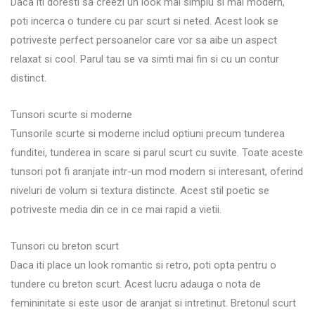
Daca iti doresti sa creezi un look mai simplu si mai modern,
poti incerca o tundere cu par scurt si neted. Acest look se
potriveste perfect persoanelor care vor sa aibe un aspect
relaxat si cool. Parul tau se va simti mai fin si cu un contur
distinct.
Tunsori scurte si moderne
Tunsorile scurte si moderne includ optiuni precum tunderea
funditei, tunderea in scare si parul scurt cu suvite. Toate aceste
tunsori pot fi aranjate intr-un mod modern si interesant, oferind
niveluri de volum si textura distincte. Acest stil poetic se
potriveste media din ce in ce mai rapid a vietii.
Tunsori cu breton scurt
Daca iti place un look romantic si retro, poti opta pentru o
tundere cu breton scurt. Acest lucru adauga o nota de
femininitate si este usor de aranjat si intretinut. Bretonul scurt